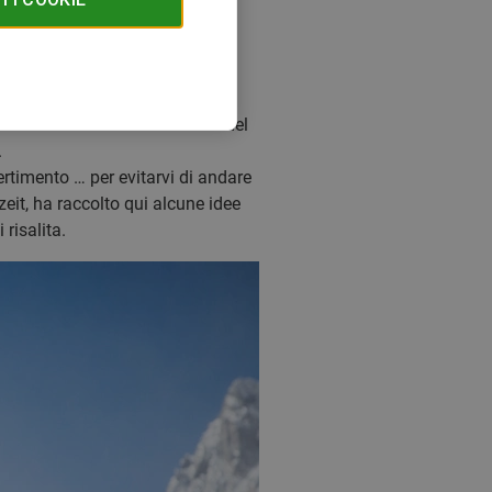
uando si avvicina l’occasione del
.
ertimento … per evitarvi di andare
zeit, ha raccolto qui alcune idee
 risalita.