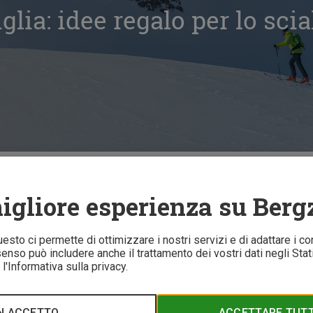
glia: idee regalo per lo sci
ia: idee regalo per lo scialpinismo
igliore esperienza su Berg
5 
Questo ci permette di ottimizzare i nostri servizi e di adattare i co
nso può includere anche il trattamento dei vostri dati negli Stati 
l'Informativa sulla privacy.
ali di Natale? Avete amici e conoscenti che adorano lo scialpini
possono davvero facilitare la ricerca! Scoprite le sue idee regalo
N ACCETTO
ACCETTARE TUTTI