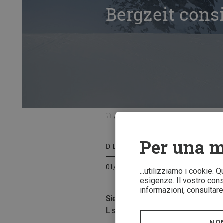
Bergzeit consi
Guida all'acquisto
Bergzeit consigl
Per una m
Di
Lisa Amenda
01/12/2020
...utilizziamo i cookie. 
esigenze. Il vostro conse
informazioni, consultare 
Siete ancora alla ricerca dei reg
Lisa, redattrice per Bergzeit, vi 
NO