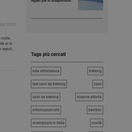
regalo per lo scialpinismo
/06/2020
 notte.
Ma al di
i seguito
Tags più cercati
lista attrezzatura
trekking
test zaini da trekking
zaini
zaini da trekking
scoprire attività
informazioni utili
bambini
arrampicare in italia
novità