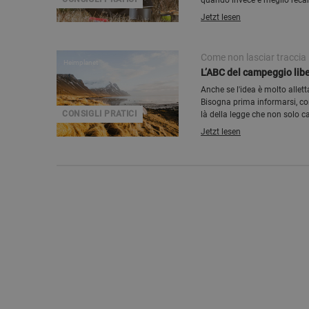
quando invece e meglio recar
Jetzt lesen
Come non lasciar traccia
Heimplanet
L’ABC del campeggio libe
Anche se l'idea è molto allet
Bisogna prima informarsi, con
CONSIGLI PRATICI
là della legge che non solo 
alcune norme universali che 
Jetzt lesen