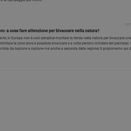
si al campeggio più vicino.
10
ro: a cosa fare attenzione per bivaccare nella natura?
tante, in Europa non è così semplice montare la tenda nella natura per bivaccare una
trollare le zone dove è possibile bivaccare e a volte persino richidere dei permessi. 
cambia da nazione a nazione ma anche a seconda della regione, ti proponiamo qui d
si dovrebbero rispettare sempre quando si bivacca nella natura.