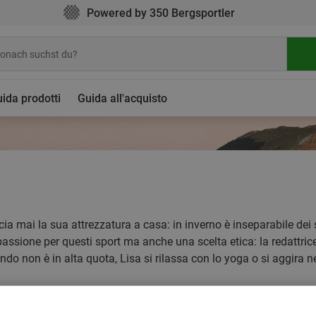
Powered by 350 Bergsportler
ida prodotti
Guida all'acquisto
a mai la sua attrezzatura a casa: in inverno è inseparabile dei 
ssione per questi sport ma anche una scelta etica: la redattrice 
ando non è in alta quota, Lisa si rilassa con lo yoga o si aggira