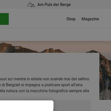
Am Puls der Berge
Shop
Magazine
suoi sci mentre in estate non scende mai dal sellino
di Bergzeit si impegna a praticare sport all’aria
 nella natura con la macchina fotografica sempre alla
Articoli più letti