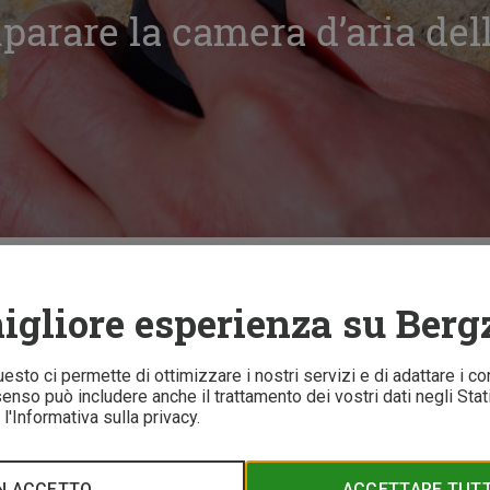
parare la camera d’aria dell
ne
Guida: come riparare la camera d’aria della bici?
igliore esperienza su Berg
8 
Questo ci permette di ottimizzare i nostri servizi e di adattare i co
nso può includere anche il trattamento dei vostri dati negli Stati 
l'Informativa sulla privacy.
 sorti di un giro in bici cominciato bene. Per non rinunciare ai
ienti, il nostro esperto di ciclismo e mtb Flo Glott ci spiega co
equenti.
N ACCETTO
ACCETTARE TUTTI