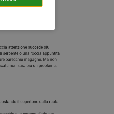
faccia attenzione succede più
di serpente o una roccia appuntita
rtare parecchie magagne. Ma non
 bucata non sarà più un problema.
 spostando il copertone dalla ruota
’orecchio alla camera d’aria per