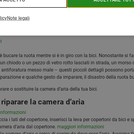
licy
Note legali
a camera d'aria
re la camera d'aria
i
 è bucare la ruota mentre si è in giro con la bici. Nonostante si 
 chiodo o un pezzo di vetro rotto lasciati in strada, un morso 
o antiforatura messo male – questi piccoli dettagli possono po
 riparazione e qualche gesto da imparare, il disastro della ruota
are o sostituire la camera d’aria della tua bici.
 riparare la camera d’aria
informazioni
ccia i lati del copertone, inserisci la leva per copertoni da bici e
camera d’aria dal copertone.
maggiori informazioni
la camera d’aria e cerca di capire da dove esce l’aria. Avvicina l