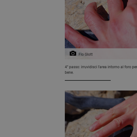
Flo Glott
4° passo: irruvidisci l’area intorno al foro p
bene.