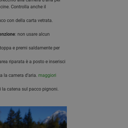
cine. Controlla anche il
buco con della carta vetrata.
enzione
: non usare alcun
la toppa e premi saldamente per
rea riparata è a posto e inserisci
fia la camera d’aria.
maggiori
ti la catena sul pacco pignoni.