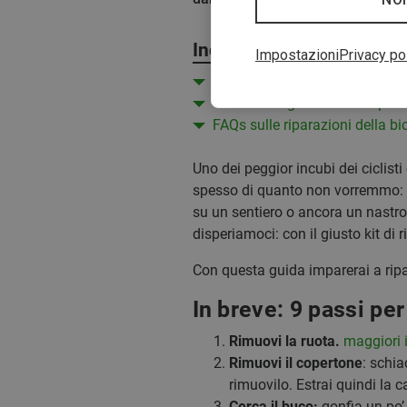
Indice
Impostazioni
Privacy po
In breve: 9 passi per riparare l
Guida dettagliata: come ripara
FAQs sulle riparazioni della bic
Uno dei peggior incubi dei ciclisti
spesso di quanto non vorremmo: un
su un sentiero o ancora un nastr
disperiamoci: con il giusto kit di
Con questa guida imparerai a ripar
In breve: 9 passi per
Rimuovi la ruota.
maggiori 
Rimuovi il copertone
: schia
rimuovilo. Estrai quindi la 
Cerca il buco:
gonfia un po’ 