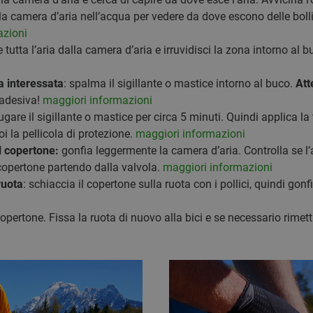
 la camera d’aria nell’acqua per vedere da dove escono delle bolli
azioni
re tutta l’aria dalla camera d’aria e irruvidisci la zona intorno al 
ea interessata
: spalma il sigillante o mastice intorno al buco.
Att
oadesiva!
maggiori informazioni
iugare il sigillante o mastice per circa 5 minuti. Quindi applica 
i la pellicola di protezione.
maggiori informazioni
l copertone:
gonfia leggermente la camera d’aria. Controlla se l’a
 copertone partendo dalla valvola.
maggiori informazioni
ruota
: schiaccia il copertone sulla ruota con i pollici, quindi gon
 copertone. Fissa la ruota di nuovo alla bici e se necessario rimet