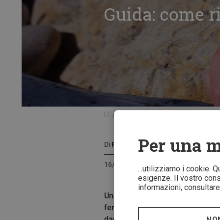
Guida: come ri
Guida prodotti
Cura e manutenzio
Per una m
Di
Florian Glott
16/03/2021
...utilizziamo i cookie. 
esigenze. Il vostro conse
informazioni, consultare 
Una gomma a terra può cambiare le
fermare da questi piccoli inconven
darà una risposta ai dubbi più fr
NO