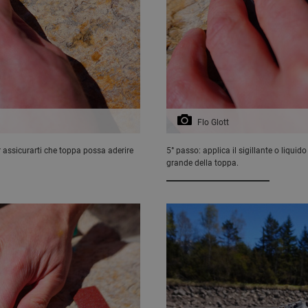
Flo Glott
er assicurarti che toppa possa aderire
5° passo: applica il sigillante o liqui
grande della toppa.