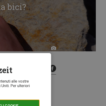
a bici?
Flo
Glott
zeit
minuti di lettura
ntenuti alle vostre
Uniti. Per ulteriori
 tuoi tour e per non farti
sa fare in caso di foratura e ci
 I COOKIE