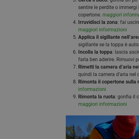
sentire le perdite o immergi
copertone.
maggiori inform
Irruvidisci la zona
: fai usci
maggiori informazioni
Applica il sigillante nell’ar
sigillante se la toppa è aut
Incolla la toppa
: lascia asc
farla ben aderire. Rimuovi po
Rimetti la camera d’aria ne
quindi la camera d’aria nel
Rimonta il copertone sulla 
informazioni
Rimonta la ruota
: gonfia il
maggiori informazioni