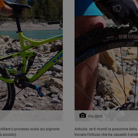
Flo Glott
cilitare il processo scala sul pignone
Astuzia: se ti ricordi la posizione dell
ù piccolo).
trovare l’intruso che ha causato il pro