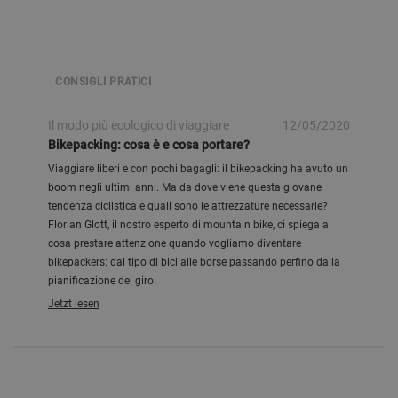
CONSIGLI PRATICI
Il modo più ecologico di viaggiare
12/05/2020
Bikepacking: cosa è e cosa portare?
Viaggiare liberi e con pochi bagagli: il bikepacking ha avuto un
boom negli ultimi anni. Ma da dove viene questa giovane
tendenza ciclistica e quali sono le attrezzature necessarie?
Florian Glott, il nostro esperto di mountain bike, ci spiega a
cosa prestare attenzione quando vogliamo diventare
bikepackers: dal tipo di bici alle borse passando perfino dalla
pianificazione del giro.
Jetzt lesen