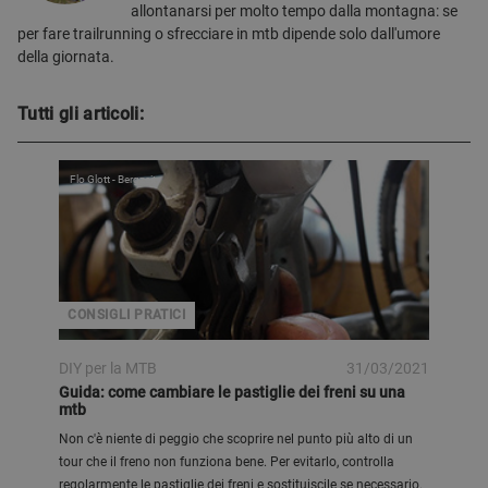
allontanarsi per molto tempo dalla montagna: se
per fare trailrunning o sfrecciare in mtb dipende solo dall'umore
della giornata.
Tutti gli articoli:
Flo Glott - Bergzeit
CONSIGLI PRATICI
DIY per la MTB
31/03/2021
Guida: come cambiare le pastiglie dei freni su una
mtb
Non c'è niente di peggio che scoprire nel punto più alto di un
tour che il freno non funziona bene. Per evitarlo, controlla
regolarmente le pastiglie dei freni e sostituiscile se necessario.