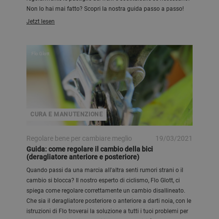
Non lo hai mai fatto? Scopri la nostra guida passo a passo!
Jetzt lesen
Flo Glott
CURA E MANUTENZIONE
Regolare bene per cambiare meglio
19/03/2021
Guida: come regolare il cambio della bici
(deragliatore anteriore e posteriore)
Quando passi da una marcia all'altra senti rumori strani o il
cambio si blocca? Il nostro esperto di ciclismo, Flo Glott, ci
spiega come regolare correttamente un cambio disallineato.
Che sia il deragliatore posteriore o anteriore a darti noia, con le
istruzioni di Flo troverai la soluzione a tutti i tuoi problemi per