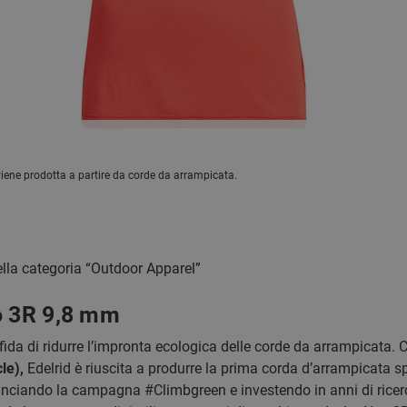
ene prodotta a partire da corde da arrampicata.
lla categoria “Outdoor Apparel”
o 3R 9,8 mm
sfida di ridurre l’impronta ecologica delle corde da arrampicata. 
le),
Edelrid è riuscita a produrre la prima corda d’arrampicata 
 Lanciando la campagna #Climbgreen e investendo in anni di ricer