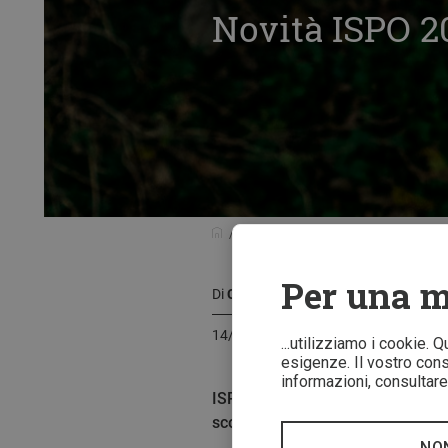
Novità ISPO 20
Guida prodotti
Novità ISPO 2021: p
Per una m
Di
Caroline Opp
14/02/2021
...utilizziamo i cookie. 
esigenze. Il vostro conse
informazioni, consultare 
ISPO 2021 ci mostra che la tende
scopriremo insieme le innovazioni 
NO