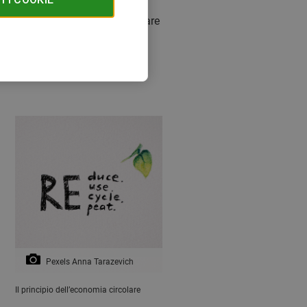
nte online. Così, invece di andare
ccitanti del 2021. Una cosa in
ico, investendo in materie prime
re.
Pexels Anna Tarazevich
Il principio dell’economia circolare