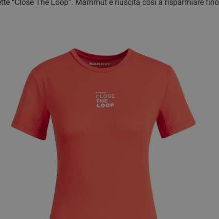
ette “Close The Loop”. Mammut è riuscita cosi a risparmiare fin