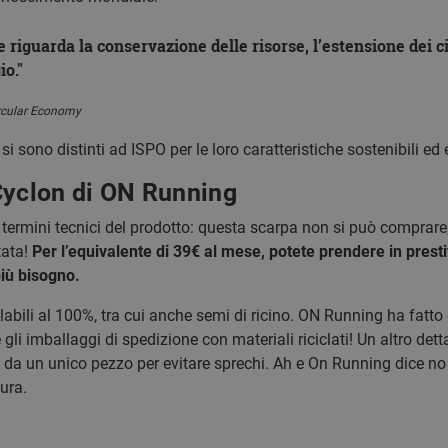
 riguarda la conservazione delle risorse, l’estensione dei cic
io.
ircular Economy
i sono distinti ad ISPO per le loro caratteristiche sostenibili ed
Cyclon di ON Running
 termini tecnici del prodotto: questa scarpa non si può compra
tata!
Per l’equivalente di 39€ al mese, potete prendere in prest
più bisogno.
clabili al 100%, tra cui anche semi di ricino. ON Running ha fatto
i imballaggi di spedizione con materiali riciclati! Un altro dett
da un unico pezzo per evitare sprechi. Ah e On Running dice no a
ura.