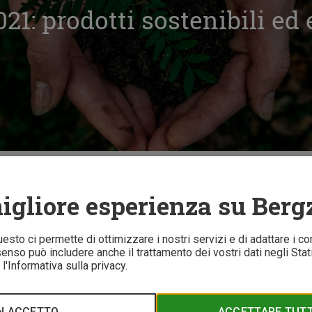
21: prodotti sostenibili ed 
rodotti sostenibili ed ecologici
igliore esperienza su Berg
5 
Questo ci permette di ottimizzare i nostri servizi e di adattare i co
nso può includere anche il trattamento dei vostri dati negli Stati 
l'Informativa sulla privacy.
nza green si sta sempre più espandendo nel mercato dell'outdo
più interessanti in termini di sostenibilità ed ecologia.
N ACCETTO
ACCETTARE TUTTI