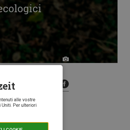
ecologici
Noah
Buscher,
Unsplash
zeit
minuti di lettura
ntenuti alle vostre
Uniti. Per ulteriori
or. In questo articolo
 I COOKIE