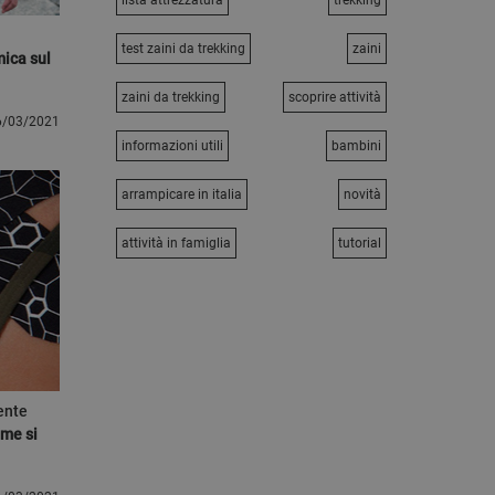
lista attrezzatura
trekking
test zaini da trekking
zaini
ica sul
zaini da trekking
scoprire attività
6/03/2021
informazioni utili
bambini
arrampicare in italia
novità
attività in famiglia
tutorial
ente
ome si