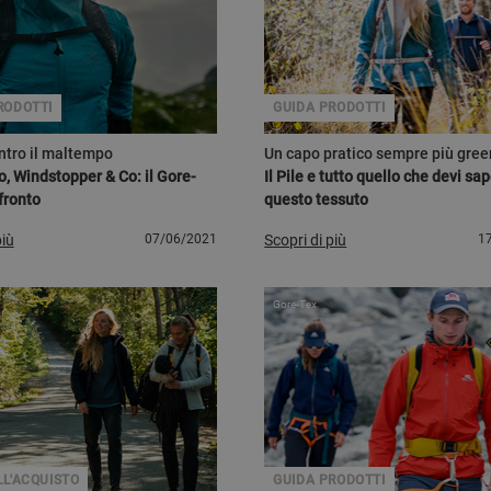
RODOTTI
GUIDA PRODOTTI
ontro il maltempo
Un capo pratico sempre più gree
o, Windstopper & Co: il Gore-
Il Pile e tutto quello che devi sa
fronto
questo tessuto
più
07/06/2021
Scopri di più
1
Gore-Tex
LL'ACQUISTO
GUIDA PRODOTTI