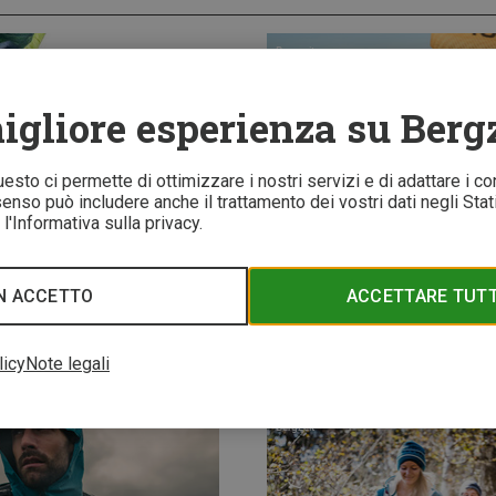
Bergzeit
igliore esperienza su Berg
Questo ci permette di ottimizzare i nostri servizi e di adattare i co
nso può includere anche il trattamento dei vostri dati negli Stati 
l'Informativa sulla privacy.
RODOTTI
GUIDA PRODOTTI
ivi di sostanze nocive
Senza plastificante
N ACCETTO
ACCETTARE TUTTI
 la “Fiducia nel tessile”: cosa
Cosa significa BPA-free e dove è
e?
contenuto il BPA?
licy
Note legali
più
08/09/2021
Scopri di più
3
Bergzeit