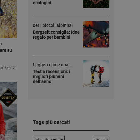
ecologici
per i piccoli alpinisti
Bergzeit consiglia: Idee
regalo per bambini
n
pere su
Leggeri come una
7/05/2021
piuma ... d'oca
Test e recensioni: i
migliori piumini
dell’anno
Tags più cercati