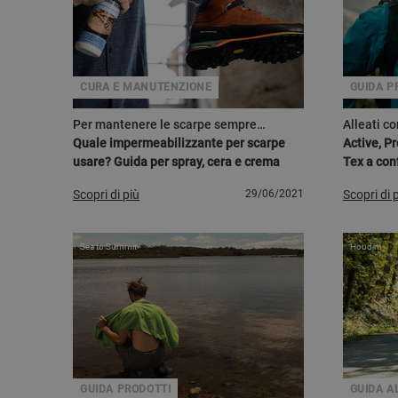
CURA E MANUTENZIONE
GUIDA P
Per mantenere le scarpe sempre
Alleati c
impermeabili
Quale impermeabilizzante per scarpe
Active, Pr
usare? Guida per spray, cera e crema
Tex a con
Scopri di più
29/06/2021
Scopri di 
Sea to Summit
Houdini
GUIDA PRODOTTI
GUIDA A