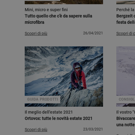
Mini, micro e super fini
Perché l
Tutto quello che c’è da sapere sulla
Bergzeit c
microfibra
festa de
Scopri di più
26/04/2021
Scopri di 
Ortovox
Arnold Zimp
GUIDA PRODOTTI
CONSIGLI
Il meglio dell'estate 2021
Il vostro 
Ortovox: tutte le novità estate 2021
Bivaccare 
una notte
Scopri di più
23/03/2021