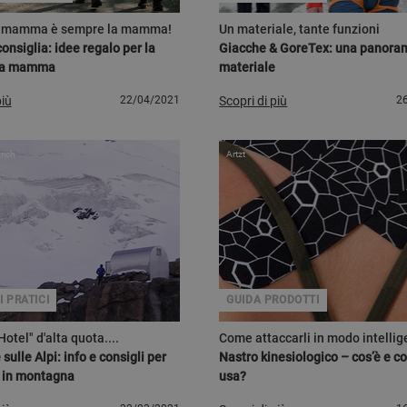
a mamma è sempre la mamma!
Un materiale, tante funzioni
onsiglia: idee regalo per la
Giacche & GoreTex: una panoram
lla mamma
materiale
più
22/04/2021
Scopri di più
2
rich
Artzt
 PRATICI
GUIDA PRODOTTI
"Hotel" d'alta quota....
Come attaccarli in modo intellig
sulle Alpi: info e consigli per
Nastro kinesiologico – cos’è e c
 in montagna
usa?