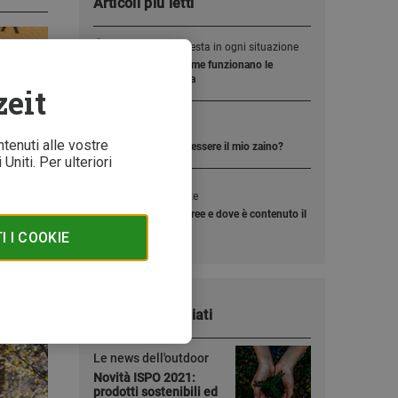
Articoli più letti
1
Protezione della testa in ogni situazione
Tecnologia MIPS: come funzionano le
protezioni per la testa
zeit
2
10, 20 o 50 litri?
ntenuti alle vostre
Quanto grande deve essere il mio zaino?
Uniti. Per ulteriori
3
Senza plastificante
Cosa significa BPA-free e dove è contenuto il
BPA?
 I COOKIE
0/06/2021
Articoli consigliati
Le news dell'outdoor
Novità ISPO 2021:
prodotti sostenibili ed