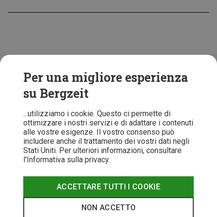
Folge uns!
Per una migliore esperienza
su Bergzeit
...utilizziamo i cookie. Questo ci permette di
ottimizzare i nostri servizi e di adattare i contenuti
alle vostre esigenze. Il vostro consenso può
includere anche il trattamento dei vostri dati negli
Stati Uniti. Per ulteriori informazioni, consultare
l'Informativa sulla privacy.
ACCETTARE TUTTI I COOKIE
T&C
Informativa Privacy
Recesso
Note legali
NON ACCETTO
© 2026 Bergzeit GmbH © Bergsport, Outdoor & Trekking Shop