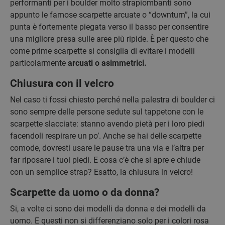
performanti per i boulder molto strapiombanti sono
appunto le famose scarpette arcuate o “downturn”, la cui
punta è fortemente piegata verso il basso per consentire
una migliore presa sulle aree più ripide. È per questo che
come prime scarpette si consiglia di evitare i modelli
particolarmente
arcuati o asimmetrici.
Chiusura con il velcro
Nel caso ti fossi chiesto perché nella palestra di boulder ci
sono sempre delle persone sedute sul tappetone con le
scarpette slacciate: stanno avendo pietà per i loro piedi
facendoli respirare un po’. Anche se hai delle scarpette
comode, dovresti usare le pause tra una via e l’altra per
far riposare i tuoi piedi. E cosa c’è che si apre e chiude
con un semplice strap? Esatto, la chiusura in velcro!
Scarpette da uomo o da donna?
Si, a volte ci sono dei modelli da donna e dei modelli da
uomo. E questi non si differenziano solo per i colori rosa