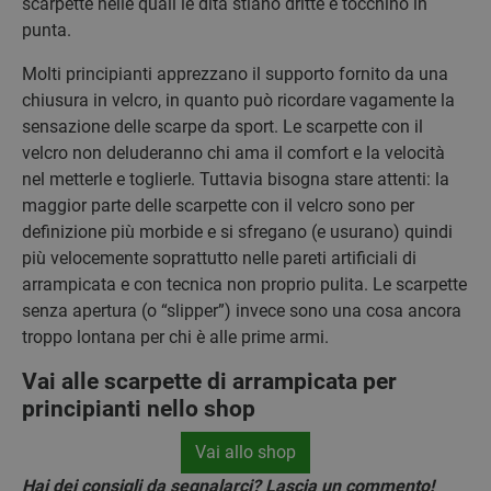
scarpette nelle quali le dita stiano dritte e tocchino in
punta.
Molti principianti apprezzano il supporto fornito da una
chiusura in velcro, in quanto può ricordare vagamente la
sensazione delle scarpe da sport. Le scarpette con il
velcro non deluderanno chi ama il comfort e la velocità
nel metterle e toglierle. Tuttavia bisogna stare attenti: la
maggior parte delle scarpette con il velcro sono per
definizione più morbide e si sfregano (e usurano) quindi
più velocemente soprattutto nelle pareti artificiali di
arrampicata e con tecnica non proprio pulita. Le scarpette
senza apertura (o “slipper”) invece sono una cosa ancora
troppo lontana per chi è alle prime armi.
Vai alle scarpette di arrampicata per
principianti nello shop
Vai allo shop
Hai dei consigli da segnalarci? Lascia un commento!