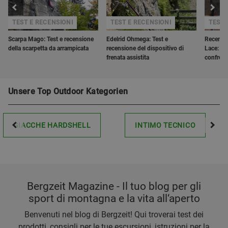
TEST E RECENSIONI
TEST E RECENSIONI
TEST 
Scarpa Mago: Test e recensione
Edelrid Ohmega: Test e
Recensio
della scarpetta da arrampicata
recensione del dispositivo di
Lace: Tr
frenata assistita
confron
Unsere Top Outdoor Kategorien
GIACCHE HARDSHELL
INTIMO TECNICO
Bergzeit Magazine - Il tuo blog per gli
sport di montagna e la vita all‘aperto
Benvenuti nel blog di Bergzeit! Qui troverai test dei
prodotti, consigli per le tue escursioni, istruzioni per la