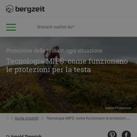
Protezione della testa in ogni situazione
Tecnologia MIPS: come funzionano
le protezioni per la testa
Sweet Protection
Guida prodotti
Tecnologia MIPS: come funzionano le protezioni per la testa
Di
Arnold Zimprich