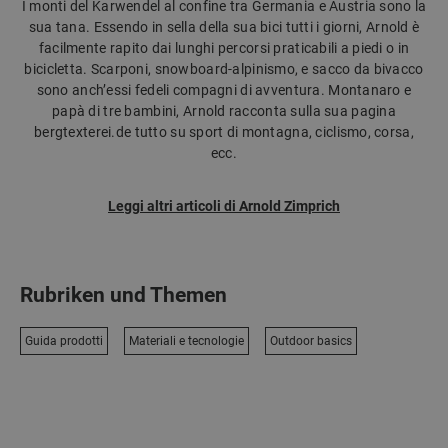
I monti del Karwendel al confine tra Germania e Austria sono la
sua tana. Essendo in sella della sua bici tutti i giorni, Arnold è
facilmente rapito dai lunghi percorsi praticabili a piedi o in
bicicletta. Scarponi, snowboard-alpinismo, e sacco da bivacco
sono anch’essi fedeli compagni di avventura. Montanaro e
papà di tre bambini, Arnold racconta sulla sua pagina
bergtexterei.de tutto su sport di montagna, ciclismo, corsa,
ecc.
Leggi altri articoli di Arnold Zimprich
Rubriken und Themen
Guida prodotti
Materiali e tecnologie
Outdoor basics