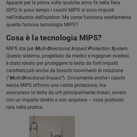
Apparsi per la prima volta qualche anno fa nella fiera
ISPO, in poco tempo i caschi MIPS si sono imposti
nell’industria dell’outdoor. Ma come funziona esattamente
questa famosa tecnologia MIPS?
Cosa è la tecnologia MIPS?
MIPS sta per
M
ulti-
D
irectional
I
mpact
P
rotection
S
ystem.
Questo sistema, progettato da medici e ingegneri svedesi,
è stato ideato per proteggere la testa da forti impatti
caratterizzati anche da bruschi movimenti di rotazione
(“
M
ulti-
D
irectional
I
mpact”
). Ovviamente anche i caschi
senza MIPS offrono una valida protezione, ma
assicurano la testa da urti principalmente lineari, ovvero
con un impatto diretto e non angolare – cosa piuttosto
rara nella pratica.