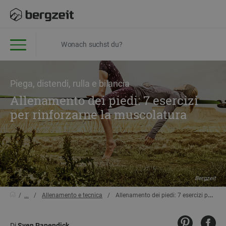
Piega, distendi, rulla e bilancia
Allenamento dei piedi: 7 esercizi
per rinforzarne la muscolatura
Bergzeit
...
Allenamento e tecnica
Allenamento dei piedi: 7 esercizi per rinforzarne la muscolatura
Di
Sven Papendick