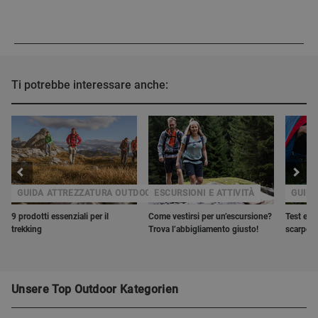
Ti potrebbe interessare anche:
GUIDA ATTREZZATURA OUTDOOR
ESCURSIONI E ATTIVITÀ
GUIDA
9 prodotti essenziali per il
Come vestirsi per un’escursione?
Test e re
trekking
Trova l’abbigliamento giusto!
scarpe d
Unsere Top Outdoor Kategorien