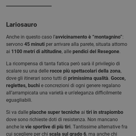
Lariosauro
Anche in questo caso l’
avvicinamento è “montagnino”
:
servono
45 minuti
per arrivare alla parete, situata attorno
ai
1100 metri di altitudine
, alle
pendici del
Resegone
.
La ricompensa di tanta fatica però sarà il privilegio di
scalare su una delle
rocce più spettacolari della zona
,
dove gli itinerari sono tutti di
primissima qualità
.
Gocce,
reglettes, buchi
e concrezioni di ogni genere regalano
all’arrampicata una varietà e un’eleganza difficilmente
eguagliabili.
Si va dalle
placche super tecniche
ai
tiri in strapiombo
dove sono richieste doti di resistenza. Non mancano
anche le
vie sportive di più tiri
. Tantissime alternative fra
cui scegliere per chi
scala sul grado 6
, ma anche chi