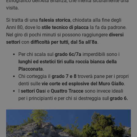
Etnografico dell’Alta Brianza, che merita sicuramente una
visita.
Si tratta di una
falesia storica
, chiodata alla fine degli
Anni 80, dove lo
stile tecnico di placca
la fa da padrone.
Nel giro di pochi minuti si possono raggiungere
diversi
settori
con
difficoltà per tutti, dal 5a all’8a
.
Per chi scala sul
grado 6c/7a
imperdibili sono i
lunghi ed estetici tiri sulla roccia bianca della
Placconata
.
Chi corteggia il
grado 7 e 8
troverà pane per i propri
denti sulle
vie corte ed esplosive del Muro Giallo
.
I
settori Oas
i e
Quattro Tracce
sono invece ideali
per i principianti e per chi si destreggia su
l grado 6.