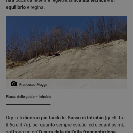
rara buca da lettera e reglette, la
scalata tecnica
e
di
equilibrio
è regina.
Francesco Maggi
Placca delle guide – Introbio
Oggi gli
itinerari più facili
del
Sasso di Introbio
(quelli fra
il 6a e il 7a), per quanto sempre estetici ed elegantissimi,
soffrono un po’ l’
usura data dall’alta frequentazione
.