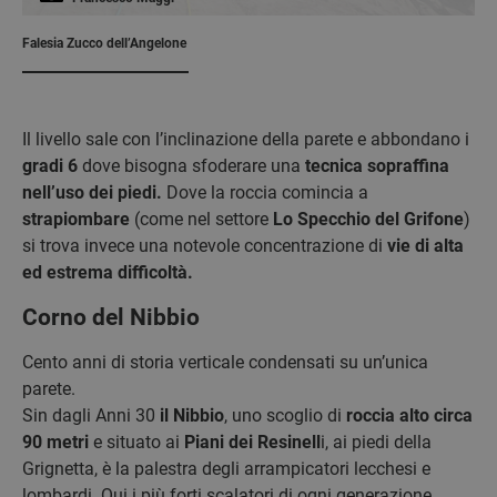
Falesia Zucco dell’Angelone
Il livello sale con l’inclinazione della parete e abbondano i
gradi 6
dove bisogna sfoderare una
tecnica sopraffina
nell’uso dei piedi.
Dove la roccia comincia a
strapiombare
(come nel settore
Lo Specchio del Grifone
)
si trova invece una notevole concentrazione di
vie di alta
ed estrema difficoltà.
Corno del Nibbio
Cento anni di storia verticale condensati su un’unica
parete.
Sin dagli Anni 30
il Nibbio
, uno scoglio di
roccia alto circa
90 metri
e situato ai
Piani dei Resinell
i, ai piedi della
Grignetta, è la palestra degli arrampicatori lecchesi e
lombardi. Qui i più forti scalatori di ogni generazione