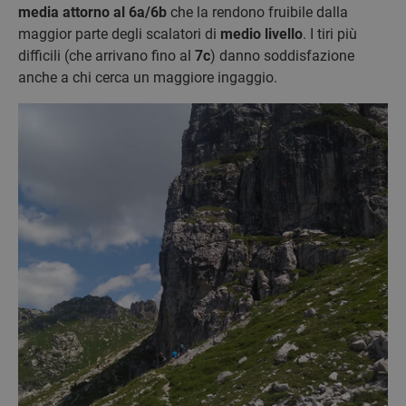
media attorno al 6a/6b
che la rendono fruibile dalla
maggior parte degli scalatori di
medio livello
. I tiri più
difficili (che arrivano fino al
7c
) danno soddisfazione
anche a chi cerca un maggiore ingaggio.