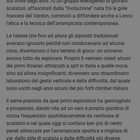
Sul finire degli anni 70 un gruppo eterogeneo di giovani
scalatori, affascinati dalla “rivoluzione” nata fra le gole
francesi del Verdon, cominciò a diffondere anche a Lecco
l’etica e la tecnica dell’arrampicata contemporanea.
Le falesie che fino ad allora gli alpinisti tradizionali
avevano ignorato perché non conducevano ad alcuna
cima, diventarono il loro terreno di gioco: un universo
ancora tutto da esplorare. Proprio lì vennero creati alcuni
dei primi itinerari attrezzati a spit in Italia e quelle rocce,
sino ad allora insignificanti, divennero uno straordinario
laboratorio del gesto verticale e della difficoltà, dal quale
sono usciti negli anni alcuni dei più forti climber italiani.
Il seme piantato da quei primi esploratori ha germogliato
e prosperato, dando vita ad un vero e proprio giardino di
roccia frequentato quotidianamente da centinaia di
scalatori e nel quale oggi si contano ben più di cento
pareti attrezzate per l’arrampicata sportiva e migliaia di
vie, dallo stile di scalata e dalle difficoltà più diverse.