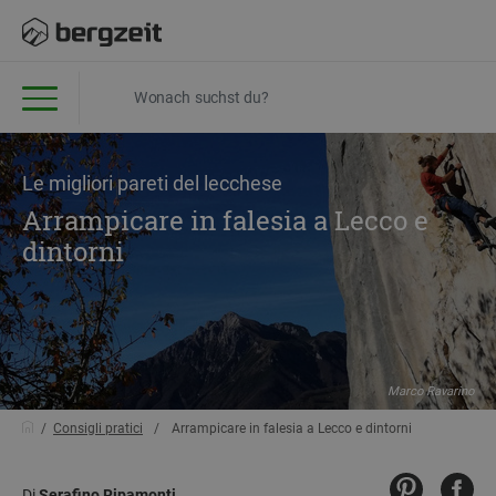
Le migliori pareti del lecchese
Arrampicare in falesia a Lecco e
dintorni
Marco Ravarino
Consigli pratici
Arrampicare in falesia a Lecco e dintorni
Di
Serafino Ripamonti