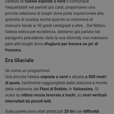
carenza di
falesie esposte a nord
o comunque
frequentabili nei periodi più caldi, proponiamo una
piccola selezione di luoghi dove poter sopravvivere alla
giornata di scalata anche quando la colonnina di
mercurio tende ai 30 gradi centigradi e oltre… Del Nibbio,
falesia estiva per eccellenza, abbiamo già parlato nel
paragrafo precedente, data la sua storicità; non mancano
però altri luoghi dove
rifugiarsi per trovare un po’ di
frescura.
Era Glaciale
Un nome un programma!
Una piccola falesia
esposta a nord
e situata
a 800 metri
di quota
, facilmente raggiungibile dalla stazione a monte
della cabinovia dei
Piani di Bobbio
, in
Valsassina
. Si
scala su
ottima roccia lavorata a buchi,
su
muri verticali
intervallati da piccoli tetti
.
Sulla parete sono stati attrezzati
20 tiri
con
difficoltà