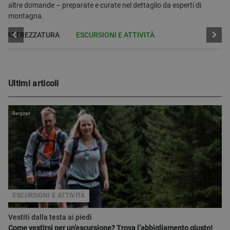
altre domande – preparate e curate nel dettaglio da esperti di
montagna.
TE ATTREZZATURA
ESCURSIONI E ATTIVITÀ
Ultimi articoli
Bergzeit
ESCURSIONI E ATTIVITÀ
Vestiti dalla testa ai piedi
Come vestirsi per un’escursione? Trova l’abbigliamento giusto!