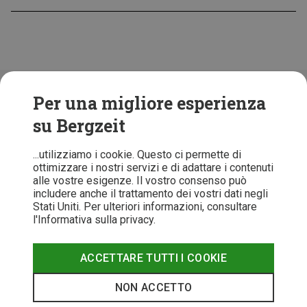
Folge uns!
Per una migliore esperienza
su Bergzeit
...utilizziamo i cookie. Questo ci permette di
ottimizzare i nostri servizi e di adattare i contenuti
alle vostre esigenze. Il vostro consenso può
includere anche il trattamento dei vostri dati negli
Stati Uniti. Per ulteriori informazioni, consultare
l'Informativa sulla privacy.
ACCETTARE TUTTI I COOKIE
T&C
Informativa Privacy
Recesso
Note legali
NON ACCETTO
© 2026 Bergzeit GmbH © Bergsport, Outdoor & Trekking Shop