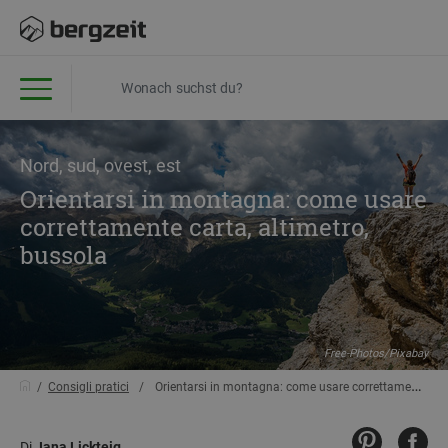
Nord, sud, ovest, est
Orientarsi in montagna: come usare
correttamente carta, altimetro,
bussola
Free-Photos/Pixabay
Consigli pratici
Orientarsi in montagna: come usare correttamente carta, altimetro, bussola
Di
Jana Lickteig