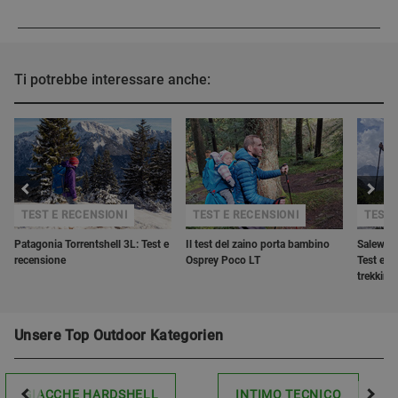
Ti potrebbe interessare anche:
TEST E RECENSIONI
TEST E RECENSIONI
TEST 
Patagonia Torrentshell 3L: Test e
Il test del zaino porta bambino
Salewa 
recensione
Osprey Poco LT
Test e r
trekking
Unsere Top Outdoor Kategorien
GIACCHE HARDSHELL
INTIMO TECNICO