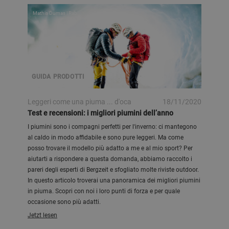
Mathis Dumas | Rab
GUIDA PRODOTTI
Leggeri come una piuma ... d'oca
18/11/2020
Test e recensioni: i migliori piumini dell’anno
I piumini sono i compagni perfetti per l'inverno: ci mantegono
al caldo in modo affidabile e sono pure leggeri. Ma come
posso trovare il modello più adatto a me e al mio sport? Per
aiutarti a rispondere a questa domanda, abbiamo raccolto i
pareri degli esperti di Bergzeit e sfogliato molte riviste outdoor.
In questo articolo troverai una panoramica dei migliori piumini
in piuma. Scopri con noi i loro punti di forza e per quale
occasione sono più adatti.
Jetzt lesen