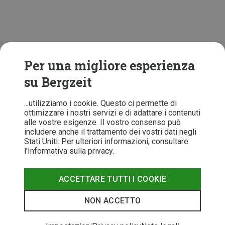
Folge uns!
Per una migliore esperienza
su Bergzeit
...utilizziamo i cookie. Questo ci permette di
ottimizzare i nostri servizi e di adattare i contenuti
alle vostre esigenze. Il vostro consenso può
includere anche il trattamento dei vostri dati negli
Stati Uniti. Per ulteriori informazioni, consultare
l'Informativa sulla privacy.
ACCETTARE TUTTI I COOKIE
T&C
Informativa Privacy
Recesso
Note legali
NON ACCETTO
© 2026 Bergzeit GmbH © Bergsport, Outdoor & Trekking Shop