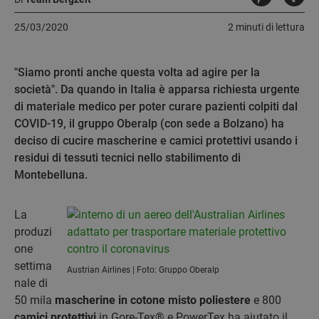
25/03/2020
2 minuti di lettura
"Siamo pronti anche questa volta ad agire per la
società". Da quando in Italia è apparsa richiesta urgente
di materiale medico per poter curare pazienti colpiti dal
COVID-19, il gruppo Oberalp (con sede a Bolzano) ha
deciso di cucire mascherine e camici protettivi usando i
residui di tessuti tecnici nello stabilimento di
Montebelluna.
La
produzi
one
settima
Austrian Airlines | Foto: Gruppo Oberalp
nale di
50 mila
mascherine in cotone misto poliestere
e 800
camici protettivi
in Gore-Tex® e PowerTex ha aiutato il