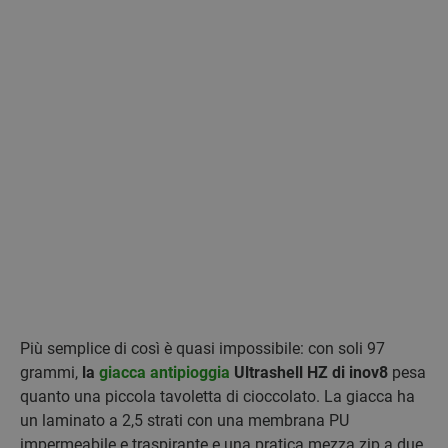
Più semplice di così è quasi impossibile: con soli 97
grammi,
la
giacca antipioggia
Ultrashell HZ di inov8
pesa
quanto una piccola tavoletta di cioccolato. La giacca ha
un laminato a 2,5 strati con una membrana PU
impermeabile e traspirante e una pratica mezza zip a due