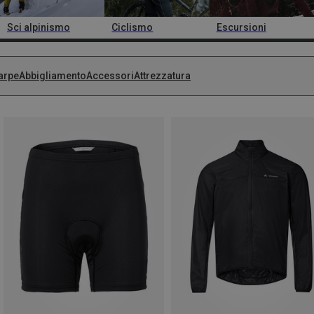
Sci alpinismo
Ciclismo
Escursioni
arpe
Abbigliamento
Accessori
Attrezzatura