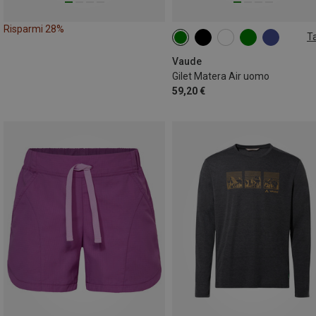
Risparmi 28%
Ta
S
M
L
XL
XXL
Vaude
Gilet Matera Air uomo
59,20 €