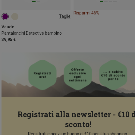
Risparmi 46%
Taglie
110|116
122|128
134|140
146|152
158|164
Vaude
Pantaloncini Detective bambino
39,95 €
Registrati alla newsletter - €10 
sconto!
Registrati e ricevi un buono di €10 per il tuo shopping.