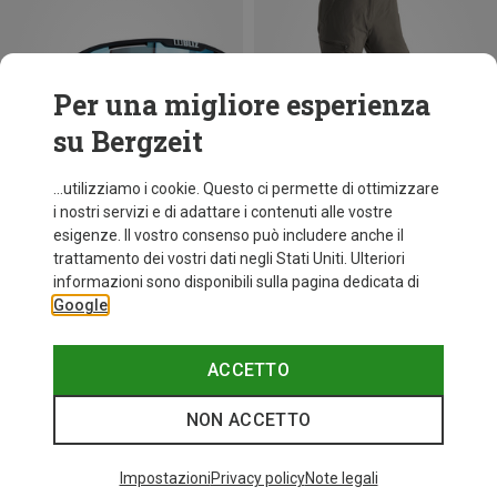
Per una migliore esperienza
su Bergzeit
...utilizziamo i cookie. Questo ci permette di ottimizzare
i nostri servizi e di adattare i contenuti alle vostre
esigenze. Il vostro consenso può includere anche il
trattamento dei vostri dati negli Stati Uniti. Ulteriori
fino a 30%
+10
informazioni sono disponibili sulla pagina dedicata di
Google
Bliz
Occhiali sportivi Matrix Small
82,20 €
ACCETTO
NON ACCETTO
I più cercati
Impostazioni
Privacy policy
Note legali