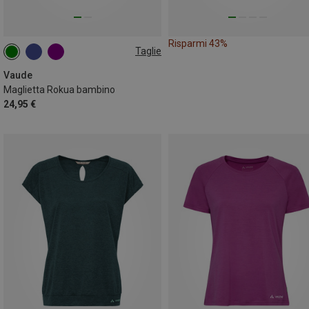
Risparmi 43%
Taglie
104
110|116
122|128
134|140
146|152
Vaude
Maglietta Rokua bambino
24,95 €