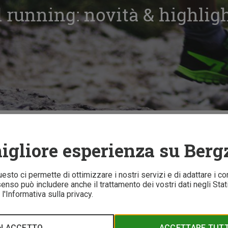
l running: novità & highlig
ning: novità & highlights
igliore esperienza su Berg
5 
Questo ci permette di ottimizzare i nostri servizi e di adattare i co
nso può includere anche il trattamento dei vostri dati negli Stati 
l'Informativa sulla privacy.
 in montagna per un bel po’, le aziende produttrici di scarpe 
anno escono scarpe specializzate per ogni terreno e per ogni uti
entiamo i nuovi prodotti e le novità per la prossima estate.
N ACCETTO
ACCETTARE TUTTI