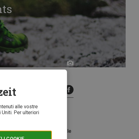
hts
Bergzeit
zeit
minuti di lettura
ntenuti alle vostre
Uniti. Per ulteriori
da corsa e outdoor hanno
lizzo - la scelta non sarà facile
 I COOKIE