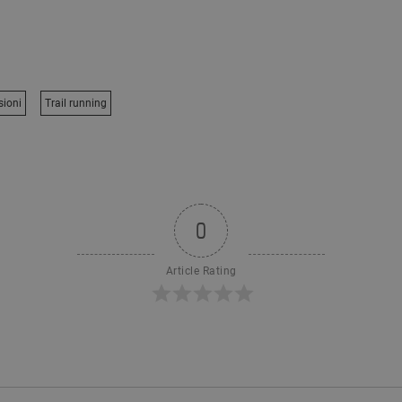
sioni
Trail running
0
Article Rating