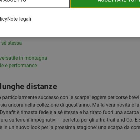
licy
Note legali
stanze
 sé stessa
 versatile in montagna
ile e performance
 lunghe distanze
 particolarmente successo con le scarpe leggere per corse brevi
sia ancora nella collezione di quest’anno. Ma la vera novità è la
 Dynafit è rimasta fedele a sé stessa e ha tirato fuori una scarp
 su terreni impegnativi – perfetta per gli ultra-trail and Co. E s
le in un nuovo look per la prossima stagione: una scarpa da cors