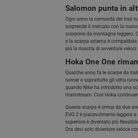
Salomon punta in al
Ogni anno la comunità dei trail r
sorprende il mercato con la nuova 
scarpone da montagna leggero. Qua
e la scarpa esterna è compatibile 
più la riuscita di avventure veloc
Hoka One One rimane
Qualche anno fa le scarpe da tra
runner e soprattutto gli ultra ru
quando Nike ha introdotto una sca
mainstream. Così Hoka continuerà
Questa scarpa è ormai da due anni
EVO 2 è piacevolmente leggera e a
superiore è diventato più flessibi
Ora devi solo diventare veloce c