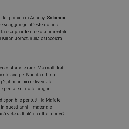
 dai pionieri di Annecy.
Salomon
le si aggiunge all’esterno uno
la scarpa interna è ora rimovibile
 Kilian Jornet, nulla ostacolerà
olo strano e raro. Ma molti trail
queste scarpe. Non da ultimo
, il principio è diventato
e per corse molto lunghe.
sponibile per tutti: la Mafate
n questi anni il materiale
uò volere di più un ultra runner?