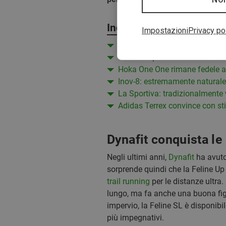
Indice
Impostazioni
Privacy po
Dynafit conquista le lunghe di
Salomon punta in alto
Hoka One One rimane fedele a
Inov-8: estremamente naturale
La Sportiva: tradizionalmente
Adidas Terrex convince con st
Dynafit conquista le
Negli ultimi anni,
Dynafit
ha avuto
sorprende quindi che la Feline Up 
trail running
per le distanze ultra.
lungo, ma fa anche una buona figura
impervio, la Feline SL è disponibi
più impegnativi.