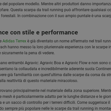
e del popolare modello. Mentre altri produttori danno importanza
tofare. Questa scarpa da trail running può affrontare qualsiasi cos
de forestali. In combinazione con il suo ampio puntale è una scar
nce con stile e performance
he
Adidas Terrex
è già diventato un nome affermato nel trail run
rach hanno messo la loro pluriennale esperienza con le scarpe in
le sicuramente la pena di vedere.
iamano entrambi Agravic: Agravic Boa e Agravic Flow e non sono con
sentano la collaudata e incredibilmente aderente suola Continent
ere già familiarità con quest’ultima dalle scarpe da corsa da str
la reattività di questo materiale miracoloso.
 trovano principalmente nel materiale della zona superiore. Mentr
e mesh è particolarmente adatto per le lunghe distanze e le giorn
 un sacco di controllo per i terreni difficili. Come suggerisce i
do sempre più popolare nelle le scarpe da trail running in monta