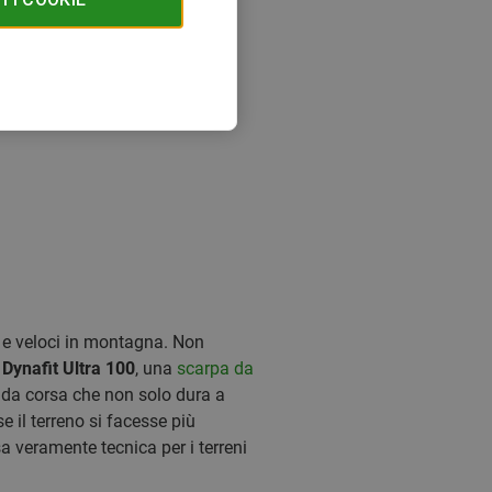
 e veloci in montagna. Non
Dynafit Ultra 100
, una
scarpa da
a da corsa che non solo dura a
e il terreno si facesse più
a veramente tecnica per i terreni