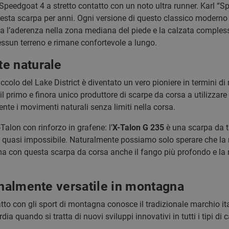
 Speedgoat 4 a stretto contatto con un noto ultra runner. Karl “S
sta scarpa per anni. Ogni versione di questo classico moderno è 
a l’aderenza nella zona mediana del piede e la calzata complessi
essun terreno e rimane confortevole a lungo.
e naturale
iccolo del Lake District è diventato un vero pioniere in termini di
il primo e finora unico produttore di scarpe da corsa a utilizzare 
ente i movimenti naturali senza limiti nella corsa.
Talon con rinforzo in grafene: l’
X-Talon G 235
è una scarpa da tr
è quasi impossibile. Naturalmente possiamo solo sperare che la 
a con questa scarpa da corsa anche il fango più profondo e la r
onalmente versatile in montagna
tto con gli sport di montagna conosce il tradizionale marchio ita
ia quando si tratta di nuovi sviluppi innovativi in tutti i tipi d