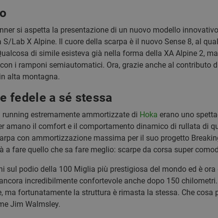
to
unner si aspetta la presentazione di un nuovo modello innovativo
S/Lab X Alpine. Il cuore della scarpa è il nuovo Sense 8, al qua
lcosa di simile esisteva già nella forma della XA Alpine 2, ma 
con i ramponi semiautomatici. Ora, grazie anche al contributo di
i in alta montagna.
 fedele a sé stessa
il running estremamente ammortizzate di
Hoka
erano uno spettac
nner amano il comfort e il comportamento dinamico di rullata di 
rpa con ammortizzazione massima per il suo progetto Breaking 2
 a fare quello che sa fare meglio: scarpe da corsa super comod
 sul podio della 100 Miglia più prestigiosa del mondo ed è ora di
ncora incredibilmente confortevole anche dopo 150 chilometri. I
le, ma fortunatamente la struttura è rimasta la stessa. Che cosa p
ome Jim Walmsley.