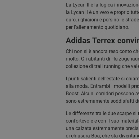
La Lycan II è la logica innovazion
la Lycan II è un vero e proprio tut
duro, i ghiaioni e persino le stra
per l’allenamento quotidiano.
Adidas Terrex convi
Chi non si è ancora reso conto c
molto. Gli abitanti di Herzogenau
collezione di trail running che va
I punti salienti dell’estate si ch
alla moda. Entrambi i modelli pre
Boost. Alcuni corridori possono av
sono estremamente soddisfatti dal
Le differenze tra le due scarpe si
confortevole e con il suo material
una calzata estremamente precisa e
di chiusura Boa, che sta diventan