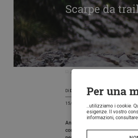
Scarpe da trai
Guida prodotti
Scarpe da trail run
Per una m
Di
Daniel-Juraj Zidaric
15/05/2021
...utilizziamo i cookie. 
esigenze. Il vostro conse
informazioni, consultare 
Anche se non siamo potuti andare
continuato a pensare a noi. Ogni 
per i runner. Ecco perché vi pres
NO