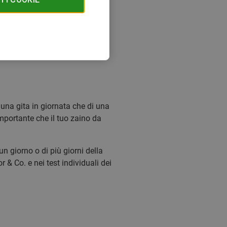
i una gita in giornata che di una
importante che il tuo zaino da
un giorno o di più giorni della
 & Co. e nei test individuali dei