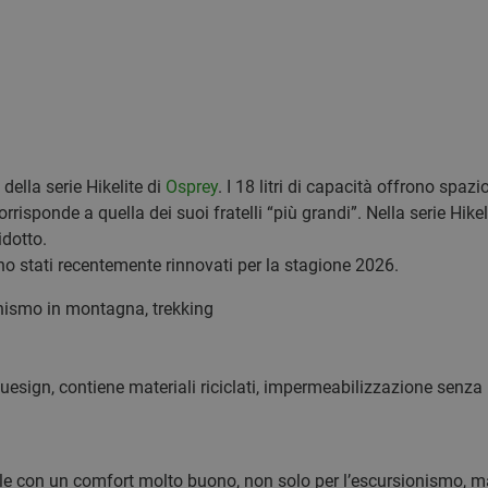
 della serie Hikelite di
Osprey
. I 18 litri di capacità offrono spaz
rrisponde a quella dei suoi fratelli “più grandi”. Nella serie Hike
idotto.
no stati recentemente rinnovati per la stagione 2026.
ismo in montagna, trekking
esign, contiene materiali riciclati, impermeabilizzazione sen
ile con un comfort molto buono, non solo per l’escursionismo, m