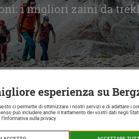
oni: i migliori zaini da tre
 migliori zaini da trekking
igliore esperienza su Berg
15 
Questo ci permette di ottimizzare i nostri servizi e di adattare i co
nso può includere anche il trattamento dei vostri dati negli Stati 
l'Informativa sulla privacy.
tto a te? Ti sveliamo quali zaini da trekking sono risultati vincit
 indicati.
N ACCETTO
ACCETTARE TUTTI