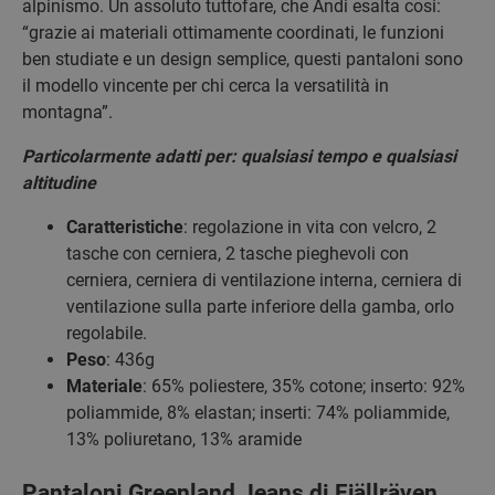
alpinismo. Un assoluto tuttofare, che Andi esalta cosi:
“grazie ai materiali ottimamente coordinati, le funzioni
ben studiate e un design semplice, questi pantaloni sono
il modello vincente per chi cerca la versatilità in
montagna”.
Particolarmente adatti per: qualsiasi tempo e qualsiasi
altitudine
Caratteristiche
: regolazione in vita con velcro, 2
tasche con cerniera, 2 tasche pieghevoli con
cerniera, cerniera di ventilazione interna, cerniera di
ventilazione sulla parte inferiore della gamba, orlo
regolabile.
Peso
: 436g
Materiale
: 65% poliestere, 35% cotone; inserto: 92%
poliammide, 8% elastan; inserti: 74% poliammide,
13% poliuretano, 13% aramide
Pantaloni Greenland Jeans di Fjällräven