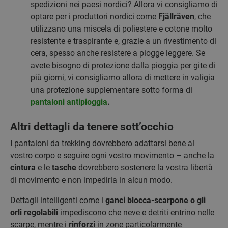
spedizioni nei paesi nordici? Allora vi consigliamo di
optare per i produttori nordici come
Fjällräven
, che
utilizzano una miscela di poliestere e cotone molto
resistente e traspirante e, grazie a un rivestimento di
cera, spesso anche resistere a piogge leggere. Se
avete bisogno di protezione dalla pioggia per gite di
più giorni, vi consigliamo allora di mettere in valigia
una protezione supplementare sotto forma di
pantaloni antipioggia
.
Altri dettagli da tenere sott’occhio
I pantaloni da trekking dovrebbero adattarsi bene al
vostro corpo e seguire ogni vostro movimento – anche la
cintura
e le
tasche
dovrebbero sostenere la vostra libertà
di movimento e non impedirla in alcun modo.
Dettagli intelligenti come i
ganci blocca-scarpone o gli
orli regolabili
impediscono che neve e detriti entrino nelle
scarpe, mentre i
rinforzi
in zone particolarmente