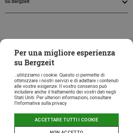
Su Bergzeit
Folge uns!
Per una migliore esperienza
su Bergzeit
...utilizziamo i cookie. Questo ci permette di
ottimizzare i nostri servizi e di adattare i contenuti
alle vostre esigenze. Il vostro consenso può
includere anche il trattamento dei vostri dati negli
Stati Uniti. Per ulteriori informazioni, consultare
l'Informativa sulla privacy.
ACCETTARE TUTTI I COOKIE
T&C
Informativa Privacy
Recesso
Note legali
NON ACCETTO
© 2026 Bergzeit GmbH © Bergsport, Outdoor & Trekking Shop