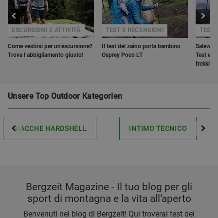
ESCURSIONI E ATTIVITÀ
TEST E RECENSIONI
TEST 
Come vestirsi per un’escursione?
Il test del zaino porta bambino
Salewa 
Trova l’abbigliamento giusto!
Osprey Poco LT
Test e r
trekking
Unsere Top Outdoor Kategorien
GIACCHE HARDSHELL
INTIMO TECNICO
Bergzeit Magazine - Il tuo blog per gli
sport di montagna e la vita all‘aperto
Benvenuti nel blog di Bergzeit! Qui troverai test dei