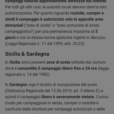
campeggi naturali appositamente attrezzati dai comuni
.
Per tutti gli altri casi, le autorità locali devono dare la loro
autorizzazione. Per quanto riguarda
roulotte, camper e
simili il campeggio è autorizzato solo in apposite aree
demaniali
(“area di sosta” o “area comunale di sosta
campeggistica”) per una permanenza massima di
5
giorni
e con le stesse norme igieniche vigenti in Abruzzo
(Legge Regionale n. 11 del 1999, artt. 20-23).
Sicilia & Sardegna
In
Sicilia
sono presenti
aree di sosta
istituite dai comuni
dove è
consentito il campeggio libero fino a 24 ore
(legge
regionale n. 14 del 1982).
In
Sardegna
vige il divieto di occupazione del suolo
(Ordinanza Regionale del 13.06.2014, art. 3 lettera D) e
quindi il campeggio
libero è severamente vietato.
L’unico
modo per campeggiare in tenda, camper o roulotte è
usufruire delle strutture per campeggi autorizzati o delle