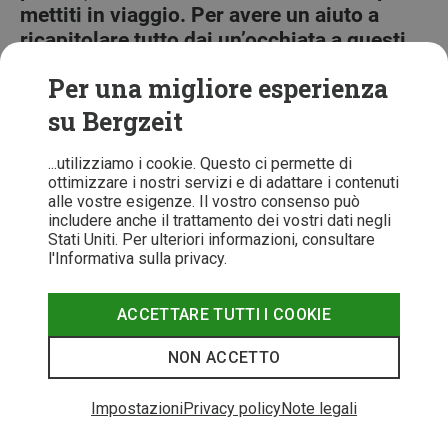
mettiti in viaggio. Per avere un aiuto a
ricapitolare tutto dai un’occhiata a questi
articoli:
Per una migliore esperienza
Campeggio: cosa mi serve?
su Bergzeit
L’ABC del campeggio libero: a cosa fare attenzione
per bivaccare nella natura?
...utilizziamo i cookie. Questo ci permette di
Guida al bivacco in Italia
ottimizzare i nostri servizi e di adattare i contenuti
Tende outdoor: come scegliere il modello giusto
alle vostre esigenze. Il vostro consenso può
Test sul campo del Firestick Stove di Primus
includere anche il trattamento dei vostri dati negli
Stati Uniti. Per ulteriori informazioni, consultare
l'Informativa sulla privacy.
ACCETTARE TUTTI I COOKIE
NON ACCETTO
Elisa Benvenuto
Impostazioni
Privacy policy
Note legali