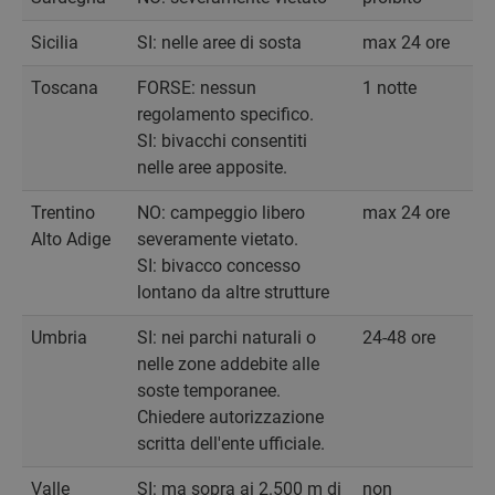
Sicilia
SI: nelle aree di sosta
max 24 ore
Toscana
FORSE: nessun
1 notte
regolamento specifico.
SI: bivacchi consentiti
nelle aree apposite.
Trentino
NO: campeggio libero
max 24 ore
Alto Adige
severamente vietato.
SI: bivacco concesso
lontano da altre strutture
Umbria
SI: nei parchi naturali o
24-48 ore
nelle zone addebite alle
soste temporanee.
Chiedere autorizzazione
scritta dell'ente ufficiale.
Valle
SI: ma sopra ai 2.500 m di
non