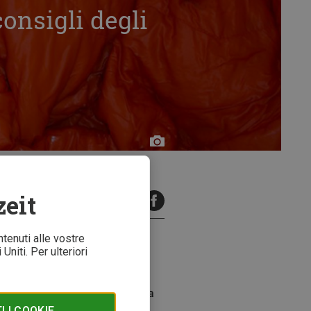
consigli degli
Stefan
Rehm
zeit
minuti di lettura
ntenuti alle vostre
Uniti. Per ulteriori
nzione lavarlo spesso non è la
ecessario"... Ma cosa significa
a può facilemente diventare un
 I COOKIE