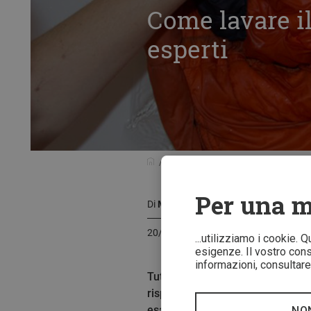
Come lavare il
esperti
Guida prodotti
Cura e manutenzio
Per una m
Di
Martin Hanke
20/04/2020
...utilizziamo i cookie. 
esigenze. Il vostro conse
informazioni, consultare 
Tutti vorremmo che il nostro sac
risposta, anzi! Il sacco a pelo 
esattamente? E come si deve fare
NO