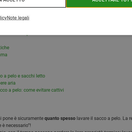
licy
Note legali
sintetici e in piuma
tiche
iuma
 a pelo e sacchi letto
ere aria
cco a pelo: come evitare cattivi
si pone è sicuramente
quanto spesso
lavare il sacco a pelo. La r
 è necessario”!