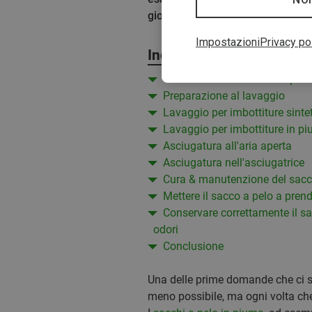
gioco da ragazzi.
Impostazioni
Privacy po
Indice
Overview: lavare sacchi a pelo 
Preparazione al lavaggio
Lavaggio per imbottiture sinte
Lavaggio per imbottiture in p
Asciugatura all'aria aperta
Asciugatura nell'asciugatrice
Cura & manutenzione del sacco
Mettere il sacco a pelo a prend
Conservare correttamente il sa
odori
Conclusione
Una delle prime domande che ci 
meno possibile, ma ogni volta che