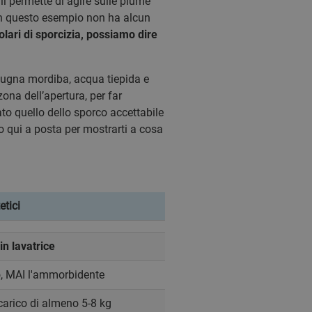
li permette di agire sulle piume
 in questo esempio non ha alcun
lari di sporcizia, possiamo dire
pugna mordiba, acqua tiepida e
ona dell’apertura, per far
ato quello dello sporco accettabile
o qui a posta per mostrarti a cosa
etici
n lavatrice
o, MAI l'ammorbidente
carico di almeno 5-8 kg