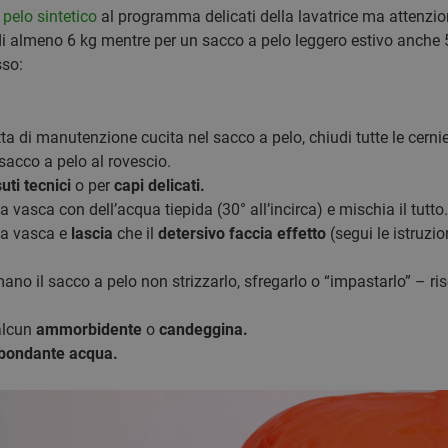
pelo sintetico
al programma delicati della lavatrice ma attenzio
di almeno 6 kg mentre per un sacco a pelo leggero estivo anche
sso:
etta di manutenzione cucita nel sacco a pelo, chiudi tutte le cerniere
 sacco a pelo al rovescio.
uti tecnici
o per
capi delicati.
la vasca con dell’acqua tiepida (30° all’incirca) e mischia il tutto.
la vasca e
lascia
che il
detersivo faccia effetto
(segui le istruzio
no il sacco a pelo non strizzarlo, sfregarlo o “impastarlo” – risc
lcun
ammorbidente
o
candeggina.
bondante acqua.