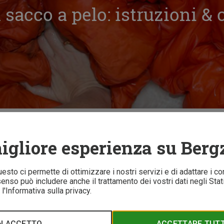
 sacco a pelo: istruzioni & 
ne
Come lavare il sacco a pelo: istruzioni & consigli degli esperti
igliore esperienza su Berg
9 
Questo ci permette di ottimizzare i nostri servizi e di adattare i co
nso può includere anche il trattamento dei vostri dati negli Stati 
l'Informativa sulla privacy.
co a pelo fosse sempre pulito e in forma come nuovo - ma atte
deve essere lavato solo ed esclusivamente quando è "veramente n
? Con le giuste istruzioni e un po' di pazienza, questa impres
N ACCETTO
ACCETTARE TUTTI