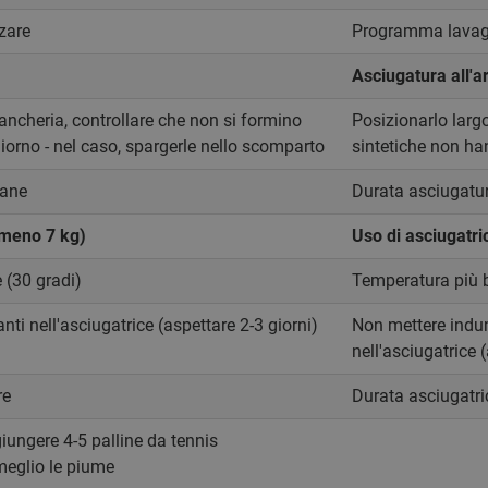
zare
Programma lavagg
Asciugatura all'a
ancheria, controllare che non si formino
Posizionarlo largo
orno - nel caso, spargerle nello scomparto
sintetiche non ha
mane
Durata asciugatur
lmeno 7 kg)
Uso di asciugatri
 (30 gradi)
Temperatura più b
ti nell'asciugatrice (aspettare 2-3 giorni)
Non mettere indum
nell'asciugatrice 
re
Durata asciugatric
ungere 4-5 palline da tennis
 meglio le piume