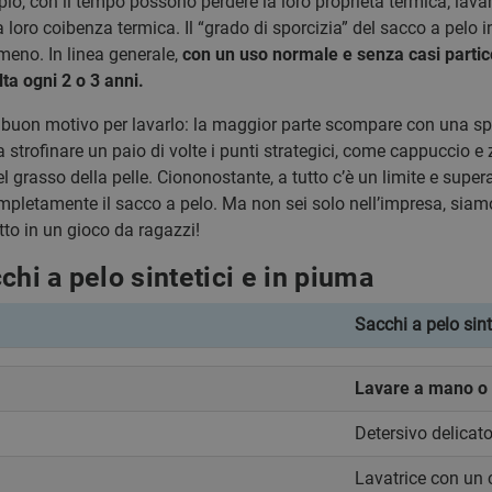
io, con il tempo possono perdere la loro proprietà termica; lavar
 loro coibenza termica. Il “grado di sporcizia” del sacco a pelo
meno. In linea generale,
con un uso normale e senza casi partico
lta ogni 2 o 3 anni.
 buon motivo per lavarlo: la maggior parte scompare con una s
 strofinare un paio di volte i punti strategici, come cappuccio e z
l grasso della pelle. Ciononostante, a tutto c’è un limite e super
ompletamente il sacco a pelo. Ma non sei solo nell’impresa, siam
tto in un gioco da ragazzi!
chi a pelo sintetici e in piuma
Sacchi a pelo sint
Lavare a mano o i
Detersivo delicat
Lavatrice con un 