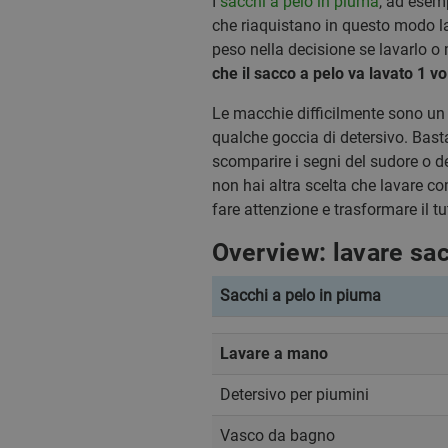
I
sacchi a pelo in piuma
, ad esemp
che riaquistano in questo modo la
peso nella decisione se lavarlo o 
che il sacco a pelo va lavato 1 vo
Le macchie difficilmente sono un
qualche goccia di detersivo. Basta
scomparire i segni del sudore o de
non hai altra scelta che lavare c
fare attenzione e trasformare il tu
Overview: lavare sac
Sacchi a pelo in piuma
Lavare a mano
Detersivo per piumini
Vasco da bagno