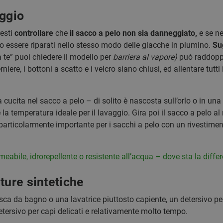
aggio
esti
controllare
che
il sacco a pelo non sia danneggiato,
e se ne
no essere riparati nello stesso modo delle giacche in piumino.
Su
a te” puoi chiedere il modello per
barriera al vapore)
può raddoppi
rniere, i bottoni a scatto e i velcro siano chiusi, ed allentare tutt
 cucita nel sacco a pelo – di solito è nascosta sull’orlo o in una 
a temperatura ideale per il lavaggio. Gira poi il sacco a pelo al
 particolarmente importante per i sacchi a pelo con un rivestim
eabile, idrorepellente o resistente all’acqua – dove sta la diffe
ture sintetiche
ca da bagno o una lavatrice piuttosto capiente, un detersivo per 
etersivo per capi delicati e relativamente molto tempo.