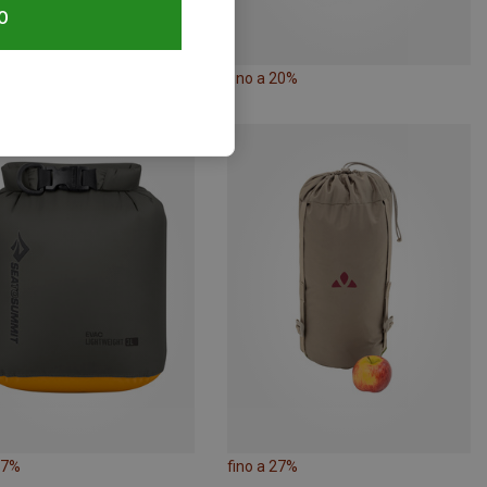
O
30%
fino a 20%
27%
fino a 27%