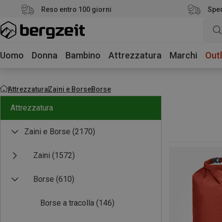
Reso entro 100 giorni
Sped
Uomo
Donna
Bambino
Attrezzatura
Marchi
Outl
Attrezzatura
Zaini e Borse
Borse
Attrezzatura
Zaini e Borse
(2170)
Zaini
(1572)
Borse
(610)
Borse a tracolla
(146)