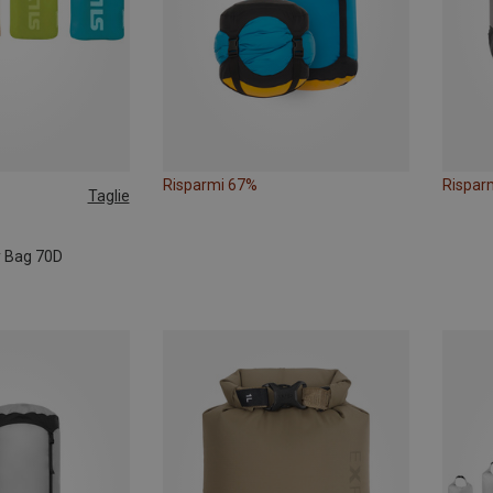
Risparmi 67%
Rispar
Taglie
y Bag 70D