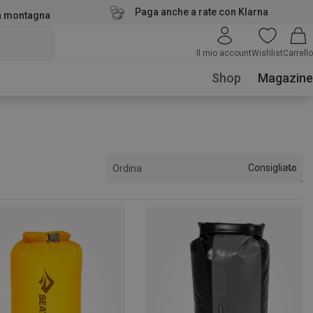
Paga anche a rate con Klarna
la montagna
Il mio account
Wishlist
Carrello
Shop
Magazine
Consigliato
Ordina