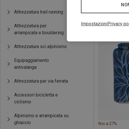
NO
Attrezzatura trail running
fino a 27%
Impostazioni
Privacy po
Attrezzatura per
arrampicata e bouldering
Attrezzatura sci alpinismo
Equipaggiamento
antivalanga
Attrezzatura per via ferrata
Accessori bicicletta e
ciclismo
Alpinismo e arrampicata su
ghiaccio
fino a 27%