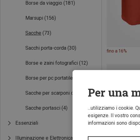
Borse da viaggio
(181)
Marsupi
(156)
Sacche
(73)
Sacchi porta-corda
(30)
fino a 16%
Borse e zaini fotografici
(12)
Borse per pc portatile
(5)
Per una m
Sacche per scarponi da sci
(3)
Sacche portasci
(4)
...utilizziamo i cookie. 
esigenze. Il vostro conse
Essenziali
informazioni sono dispon
Illuminazione e Elettronica