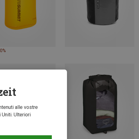
30%
zeit
ntenuti alle vostre
niti. Ulteriori