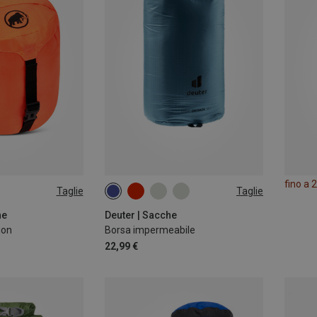
fino a 
Taglie
Taglie
15L
he
Deuter | Sacche
ion
Borsa impermeabile
22,99 €