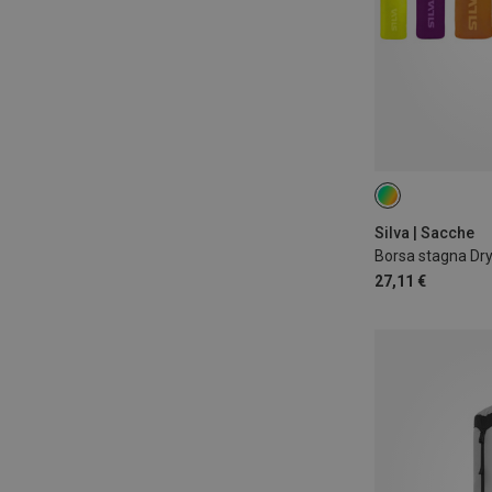
24L
Silva | Sacche
Borsa stagna Dr
27,11 €