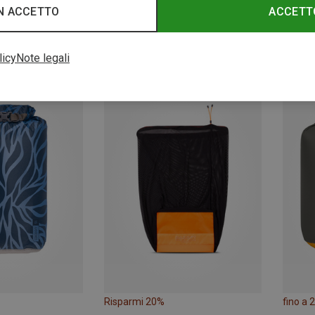
N ACCETTO
ACCETT
fino a 
licy
Note legali
Risparmi 20%
fino a 