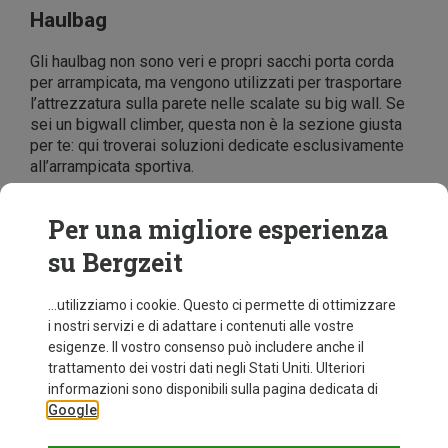
Haulbag
Gli
haulbag
non sono veri e propri sacchi porta corda
per arrampicata, ma vengono utilizzati per trasportare
l’attrezzatura sulla parete nelle scalate su big wall. Se
sei un bigwall climber, questa non è la sezione giusta
per te: qui troverai soluzioni dedicate esclusivamente
all’arrampicata sportiva.
Variante alpinistica
Per una migliore esperienza
In ambito alpinistico, la corda viene semplicemente
su Bergzeit
raccolta in modo ordinato in una matassa.
Come scegliere la giusta sacca porta
...utilizziamo i cookie. Questo ci permette di ottimizzare
corda
i nostri servizi e di adattare i contenuti alle vostre
esigenze. Il vostro consenso può includere anche il
Ci sono alcuni aspetti da considerare prima di
trattamento dei vostri dati negli Stati Uniti. Ulteriori
acquistare un sacco porta corda per la tua arrampicata:
informazioni sono disponibili sulla pagina dedicata di
Alcuni modelli potrebbero risultare troppo stretti per
Google
corde da 80 metri
. È consigliabile controllare