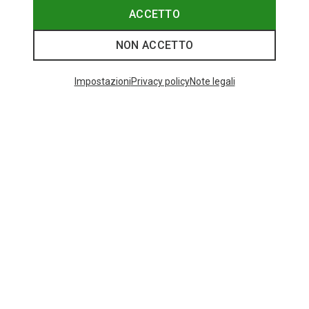
attentamente la descrizione del prodotto.
ACCETTO
Se ti sposti in bicicletta per raggiungere la palestra di
arrampicata, un portacorda arrampicata più o meno
NON ACCETTO
impermeabile sarà una scelta pratica. Se lo utilizzi
spesso all’aperto, anche il telo dovrebbe essere almeno
parzialmente impermeabile.
Impostazioni
Privacy policy
Note legali
Ogni sacca porta corda arrampicata è dotata di due
asole a cui è possibile – e consigliabile – annodare
entrambe le estremità della corda.