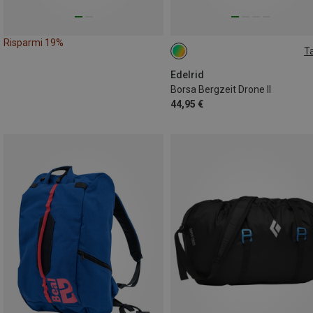
Risparmi 19%
Ta
ONE SIZE
Edelrid
Borsa Bergzeit Drone II
44,95 €