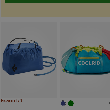
Risparmi 18%
Ta
ONE SIZE