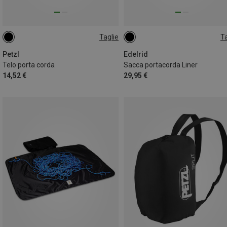
Taglie
Ta
ONE SIZE
ONE SIZE
Petzl
Edelrid
Telo porta corda
Sacca portacorda Liner
14,52 €
29,95 €