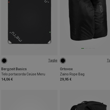
Taglie
Ta
ONE SIZE
ONE SIZE
Bergzeit Basics
Ortovox
Telo portacorda Ceüse Meru
Zaino Rope Bag
14,06 €
29,95 €