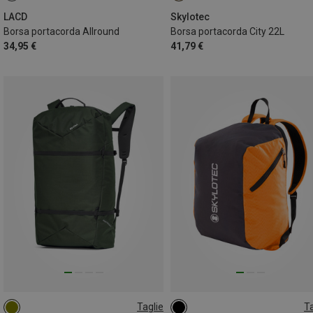
LACD
Skylotec
Borsa portacorda Allround
Borsa portacorda City 22L
34,95 €
41,79 €
Taglie
Ta
36L
25L