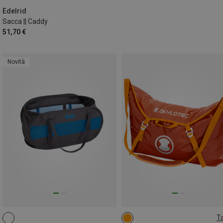
Edelrid
Sacca || Caddy
51,70 €
Novità
Ta
22L