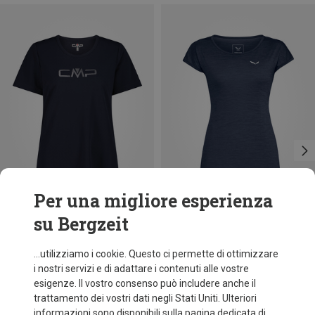
Per una migliore esperienza
su Bergzeit
fino a 12%
Taglie
+5
S
M
L
XL
XXL
Salewa
...utilizziamo i cookie. Questo ci permette di ottimizzare
Maglietta Puez Melange Dry donna
i nostri servizi e di adattare i contenuti alle vostre
34,95 €
esigenze. Il vostro consenso può includere anche il
trattamento dei vostri dati negli Stati Uniti. Ulteriori
informazioni sono disponibili sulla pagina dedicata di