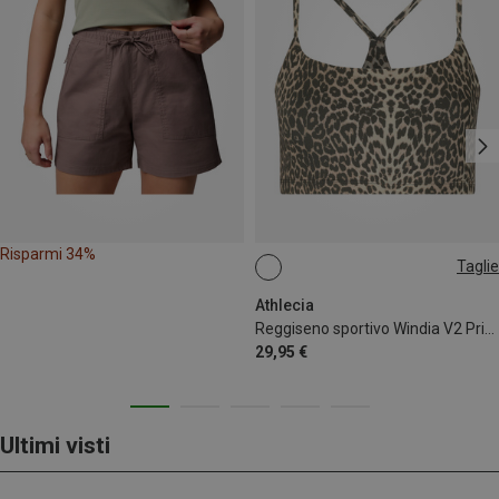
Risparmi 34%
Taglie
S
L
Athlecia
Reggiseno sportivo Windia V2 Printed donna
29,95 €
Ultimi visti