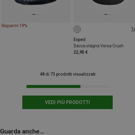
Risparmi 19%
Ta
ONE SIZE
Exped
Sacca stagna Versa Crush
22,95 €
48 di 73 prodotti visualizzati
VEDI PIÙ PRODOTTI
Guarda anche...