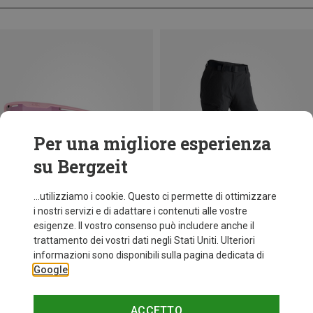
Per una migliore esperienza
su Bergzeit
...utilizziamo i cookie. Questo ci permette di ottimizzare
i nostri servizi e di adattare i contenuti alle vostre
esigenze. Il vostro consenso può includere anche il
trattamento dei vostri dati negli Stati Uniti. Ulteriori
fino a 34%
+8
informazioni sono disponibili sulla pagina dedicata di
Google
Bliz
Occhiali sportivi Matrix Small
82,20 €
ACCETTO