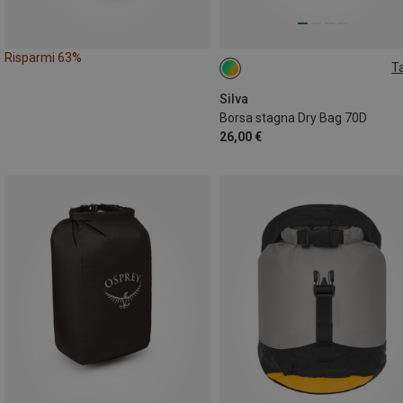
Risparmi 63%
Ta
24L
Silva
Borsa stagna Dry Bag 70D
26,00 €