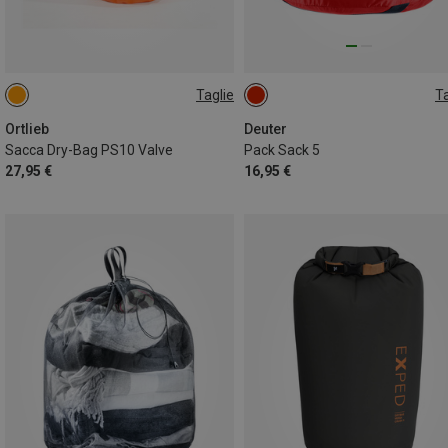
Taglie
Ta
12L
ONE SIZE
Ortlieb
Deuter
Sacca Dry-Bag PS10 Valve
Pack Sack 5
27,95 €
16,95 €