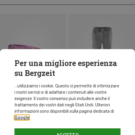
Per una migliore esperienza
su Bergzeit
...utilizziamo i cookie. Questo ci permette di ottimizzare
i nostri servizi e di adattare i contenuti alle vostre
esigenze. Il vostro consenso può includere anche il
trattamento dei vostri dati negli Stati Uniti. Ulteriori
fino a 29%
Taglie
+12
informazioni sono disponibili sulla pagina dedicata di
ONE SIZE
Google
Bliz
Occhiali sportivi Matrix Small
89,95 €