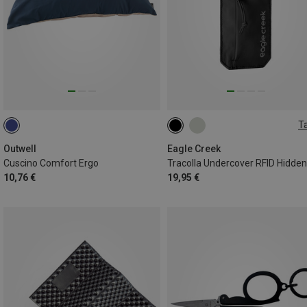
Ta
ONE SIZE
Outwell
Eagle Creek
Cuscino Comfort Ergo
10,76 €
19,95 €