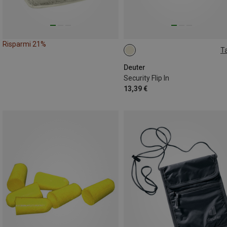
Risparmi 21%
Ta
ONE SIZE
Deuter
Security Flip In
13,39 €