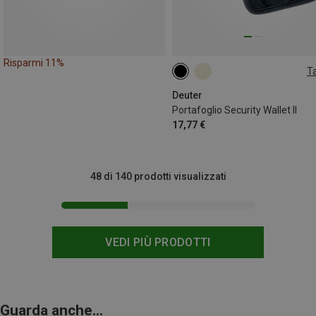
Risparmi 11%
Ta
ONE SIZE
Deuter
Portafoglio Security Wallet II
17,77 €
48 di 140 prodotti visualizzati
VEDI PIÙ PRODOTTI
Guarda anche...