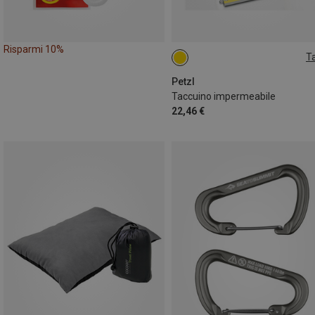
Risparmi 10%
Ta
DIN A6
Petzl
Taccuino impermeabile
22,46 €