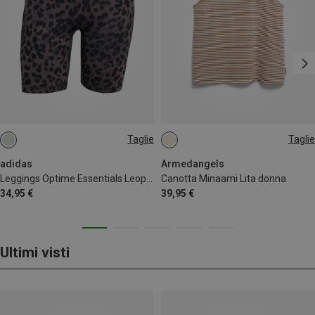
Taglie
Taglie
XS
M
adidas
Armedangels
Leggings Optime Essentials Leopard 7" donna
Canotta Minaami Lita donna
34,95 €
39,95 €
Ultimi visti