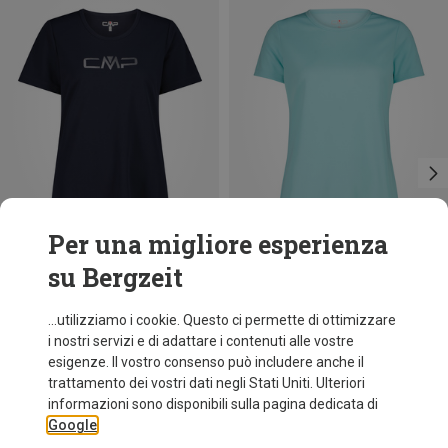
Per una migliore esperienza
su Bergzeit
Taglie
Taglie
+11
+10
XXS
L
XL
XXL
3XL
CMP
CMP
...utilizziamo i cookie. Questo ci permette di ottimizzare
Maglietta funzionale Print donna
Maglietta funzionale donna
i nostri servizi e di adattare i contenuti alle vostre
9,95 €
9,26 €
esigenze. Il vostro consenso può includere anche il
trattamento dei vostri dati negli Stati Uniti. Ulteriori
informazioni sono disponibili sulla pagina dedicata di
Google