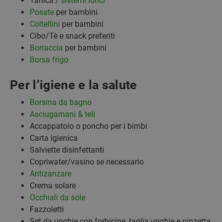
Tanica /
sistemi idrici
Posate
per bambini
Coltellini
per bambini
Cibo/Tè e snack preferiti
Borraccia
per bambini
Borsa frigo
Per l’igiene e la salute
Borsina da bagno
Asciugamani & teli
Accappatoio o poncho per i bimbi
Carta igienica
Salviette disinfettanti
Copriwater/vasino se necessario
Antizanzare
Crema solare
Occhiali da sole
Fazzoletti
Set da unghie con forbicine, taglia unghie e pinzetta