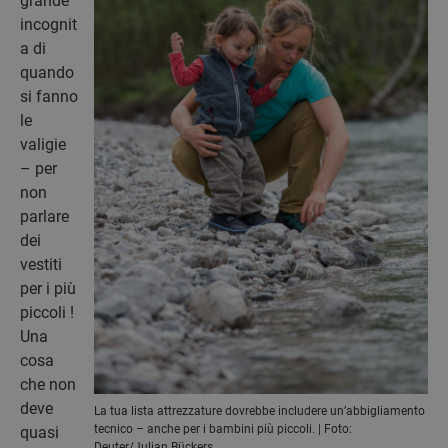
grande
incognit
a di
quando
si fanno
le
valigie
– per
non
parlare
dei
vestiti
per i più
piccoli !
Una
cosa
che non
deve
La tua lista attrezzature dovrebbe includere un’abbigliamento
tecnico – anche per i bambini più piccoli. | Foto:
quasi
Deuter/Julian Bückers