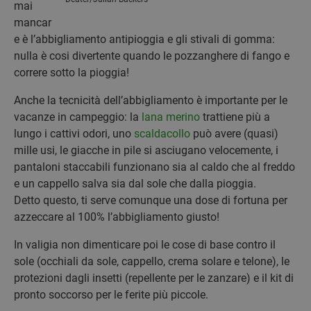
mai
mancar
e è l’abbigliamento antipioggia e gli stivali di gomma:
nulla è cosi divertente quando le pozzanghere di fango e
correre sotto la pioggia!
Anche la tecnicità dell’abbigliamento è importante per le
vacanze in campeggio: la
lana merino
trattiene più a
lungo i cattivi odori, uno
scaldacollo
può avere (quasi)
mille usi, le giacche in pile si asciugano velocemente, i
pantaloni staccabili funzionano sia al caldo che al freddo
e un cappello salva sia dal sole che dalla pioggia.
Detto questo, ti serve comunque una dose di fortuna per
azzeccare al 100% l’abbigliamento giusto!
In valigia non dimenticare poi le cose di base contro il
sole (occhiali da sole, cappello, crema solare e telone), le
protezioni dagli insetti (repellente per le zanzare) e il kit di
pronto soccorso per le ferite più piccole.