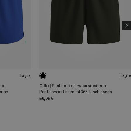
Taglie
Taglie
XS
S
M
L
XL
smo
Odlo | Pantaloni da escursionismo
donna
Pantaloncini Essential 365 4 Inch donna
59,95 €