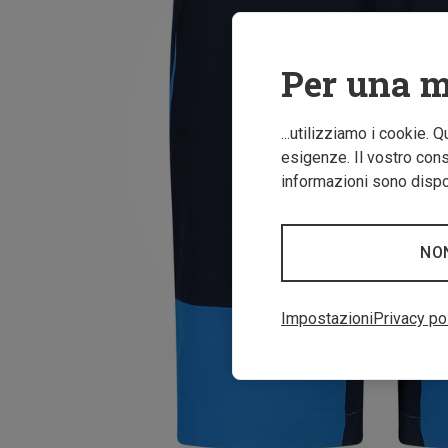
Per una m
...utilizziamo i cookie. 
esigenze. Il vostro conse
informazioni sono dispon
NO
Impostazioni
Privacy po