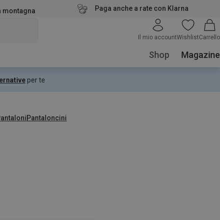
Paga anche a rate con Klarna
la montagna
Il mio account
Wishlist
Carrello
Shop
Magazine
ernative
per te
antaloni
Pantaloncini