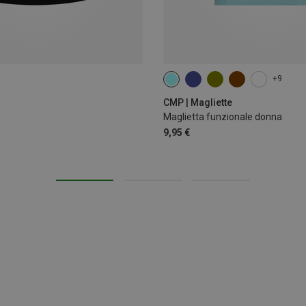
+9
XXS
XL
XXL
3XL
CMP | Magliette
Maglietta funzionale donna
9,95 €