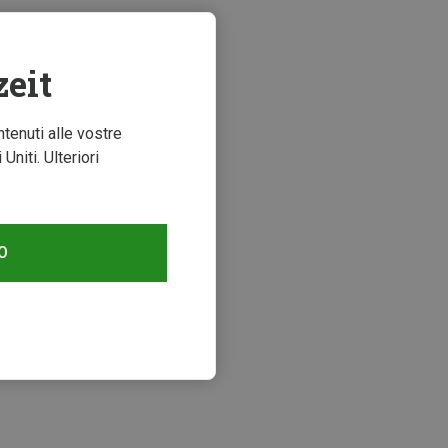
zeit
ntenuti alle vostre
niti. Ulteriori
O