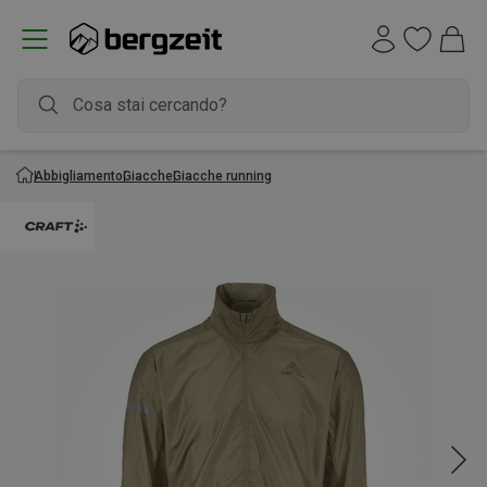
Abbigliamento
Giacche
Giacche running