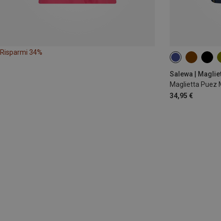
Risparmi 34%
S
M
L
Salewa | Maglie
Maglietta Puez 
34,95 €