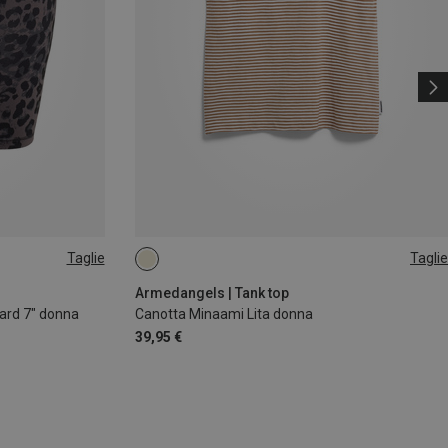
Taglie
Taglie
M
Armedangels | Tank top
ard 7" donna
Canotta Minaami Lita donna
39,95 €