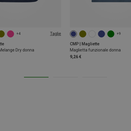
Taglie
+4
+9
XL
XXL
tte
CMP | Magliette
Melange Dry donna
Maglietta funzionale donna
9,26 €