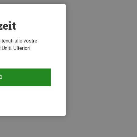
zeit
ntenuti alle vostre
niti. Ulteriori
O