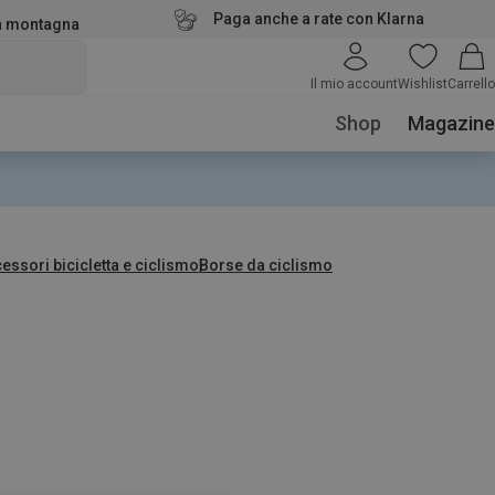
Paga anche a rate con Klarna
la montagna
Il mio account
Wishlist
Carrello
Shop
Magazine
essori bicicletta e ciclismo
Borse da ciclismo