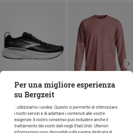
Per una migliore esperienza
su Bergzeit
Risparmi 32%
Taglie
+1
Brooks
...utilizziamo i cookie. Questo ci permette di ottimizzare
Scarpe Adrenaline GTS 25 donna
i nostri servizi e di adattare i contenuti alle vostre
148,80 €
esigenze. Il vostro consenso può includere anche il
trattamento dei vostri dati negli Stati Uniti. Ulteriori
informazioni sono disponibili sulla pagina dedicata di