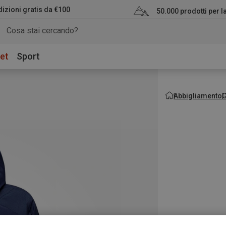
izioni gratis da €100
50.000 prodotti per 
et
Sport
Abbigliamento