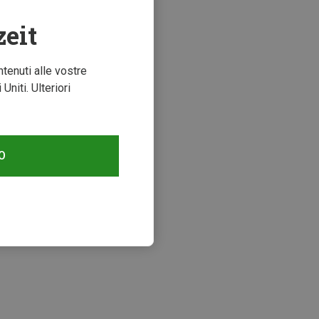
zeit
ntenuti alle vostre
niti. Ulteriori
O