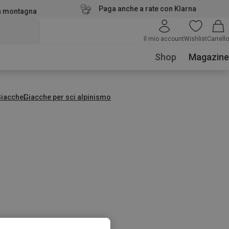
Paga anche a rate con Klarna
la montagna
Il mio account
Wishlist
Carrello
Shop
Magazine
Giacche
Giacche per sci alpinismo