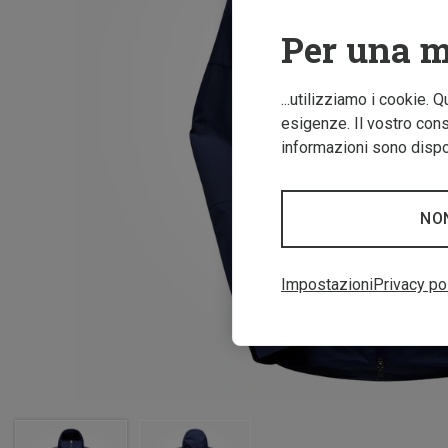
Per una m
...utilizziamo i cookie. 
esigenze. Il vostro conse
informazioni sono dispon
NO
Impostazioni
Privacy po