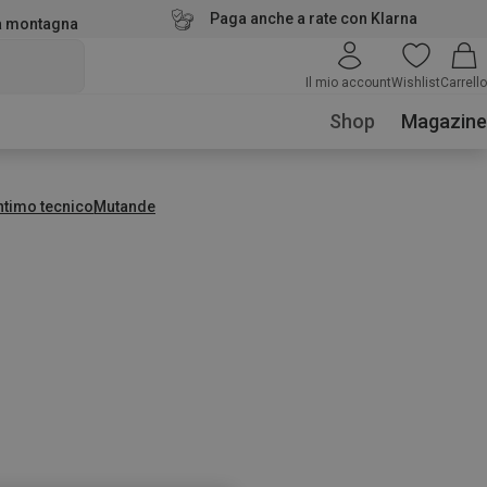
Paga anche a rate con Klarna
la montagna
Il mio account
Wishlist
Carrello
Shop
Magazine
ntimo tecnico
Mutande