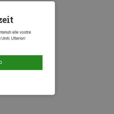
zeit
ntenuti alle vostre
niti. Ulteriori
O