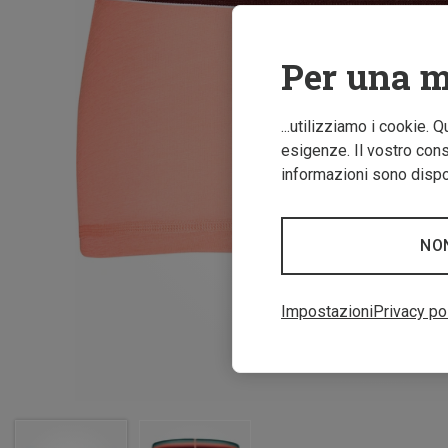
Per una m
...utilizziamo i cookie. 
esigenze. Il vostro conse
informazioni sono dispon
NO
Impostazioni
Privacy po