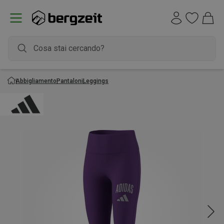
Abbigliamento
Pantaloni
Leggings