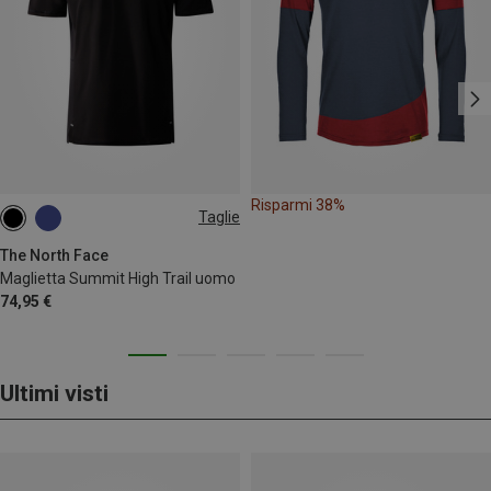
Risparmi 38%
Taglie
S
M
The North Face
Maglietta Summit High Trail uomo
74,95 €
Ultimi visti