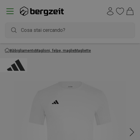
Abbigliamento
Maglioni, felpe, maglie
Magliette