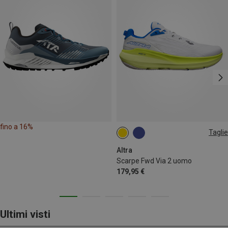
fino a 16%
Taglie
41
42.5
44
46
Altra
Scarpe Fwd Via 2 uomo
179,95 €
Ultimi visti