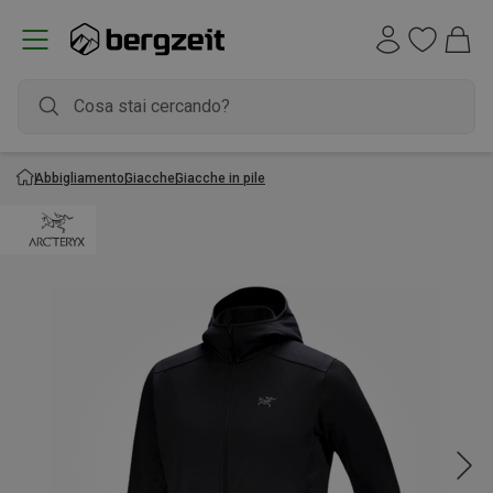
Abbigliamento
Giacche
Giacche in pile