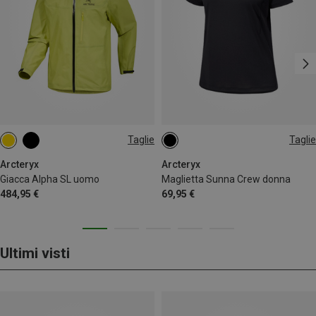
Taglie
Taglie
S
M
XS
Arcteryx
Arcteryx
Giacca Alpha SL uomo
Maglietta Sunna Crew donna
484,95 €
69,95 €
Ultimi visti