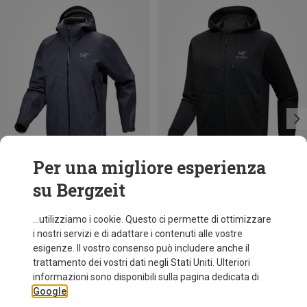
Per una migliore esperienza
su Bergzeit
Risparmi 18%
Taglie
+1
XL
Arcteryx
...utilizziamo i cookie. Questo ci permette di ottimizzare
Giacca Beta uomo
i nostri servizi e di adattare i contenuti alle vostre
399,95 €
esigenze. Il vostro consenso può includere anche il
trattamento dei vostri dati negli Stati Uniti. Ulteriori
informazioni sono disponibili sulla pagina dedicata di
Google