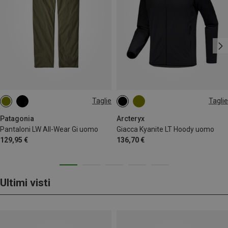
Taglie
Taglie
M
S
XL
XXL
Patagonia
Arcteryx
Pantaloni LW All-Wear Gi uomo
Giacca Kyanite LT Hoody uomo
129,95 €
136,70 €
Ultimi visti