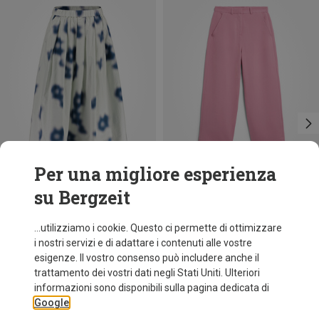
Per una migliore esperienza
su Bergzeit
Risparmi 42%
Taglie
XS
S
Maloja
...utilizziamo i cookie. Questo ci permette di ottimizzare
Gonna SmedrikM. donna
i nostri servizi e di adattare i contenuti alle vostre
112,70 €
esigenze. Il vostro consenso può includere anche il
trattamento dei vostri dati negli Stati Uniti. Ulteriori
informazioni sono disponibili sulla pagina dedicata di
Google