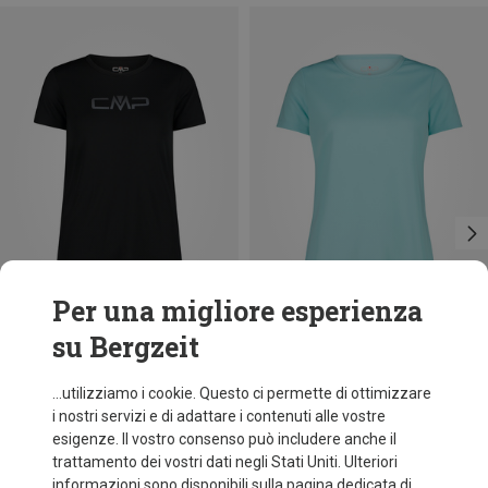
Per una migliore esperienza
su Bergzeit
Risparmi 18%
Taglie
+10
XXS
XL
XXL
3XL
CMP
...utilizziamo i cookie. Questo ci permette di ottimizzare
Maglietta funzionale donna
i nostri servizi e di adattare i contenuti alle vostre
9,95 €
esigenze. Il vostro consenso può includere anche il
trattamento dei vostri dati negli Stati Uniti. Ulteriori
informazioni sono disponibili sulla pagina dedicata di