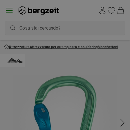
Attrezzatura
Attrezzatura per arrampicata e bouldering
Moschettoni