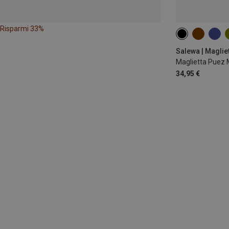
Risparmi 33%
XS
S
M
Salewa | Maglie
Maglietta Puez 
34,95 €