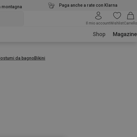
Paga anche a rate con Klarna
la montagna
Il mio account
Wishlist
Carrello
Shop
Magazine
ostumi da bagno
Bikini