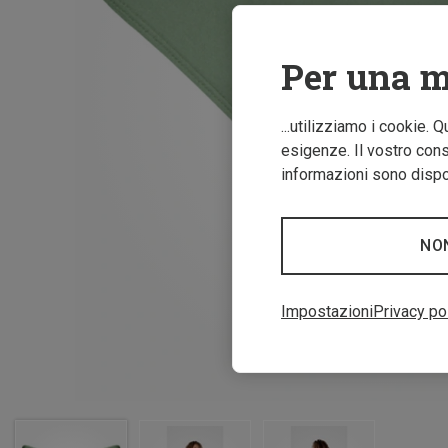
Per una m
...utilizziamo i cookie. 
esigenze. Il vostro conse
informazioni sono dispon
NO
Impostazioni
Privacy po