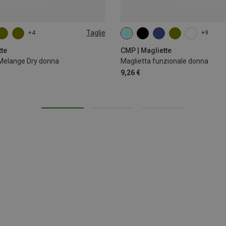
Taglie
+4
+9
XL
XXL
XXS
XL
XXL
3XL
tte
CMP | Magliette
Melange Dry donna
Maglietta funzionale donna
9,26 €