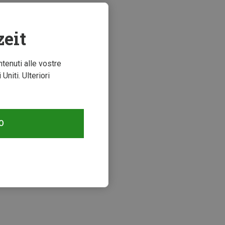
zeit
ntenuti alle vostre
niti. Ulteriori
O