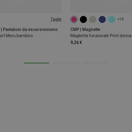
Taglie
+10
140
152
164
 | Pantaloni da escursionismo
CMP | Magliette
port Meru bambino
Maglietta funzionale Print donna
9,26 €