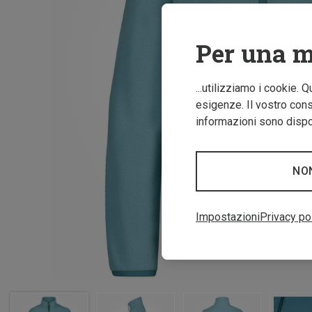
Per una m
...utilizziamo i cookie. 
esigenze. Il vostro conse
informazioni sono dispon
NO
Impostazioni
Privacy po