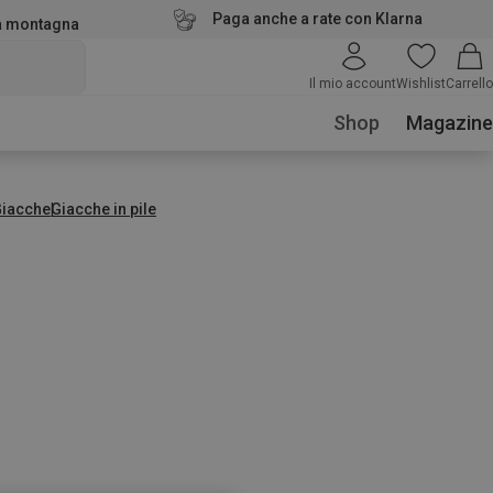
Paga anche a rate con Klarna
la montagna
Il mio account
Wishlist
Carrello
Shop
Magazine
Giacche
Giacche in pile