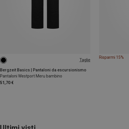
Risparmi 15%
Taglie
116
128
140
152
164
Bergzeit Basics | Pantaloni da escursionismo
Pantaloni Westport Meru bambino
51,70 €
Ultimi visti