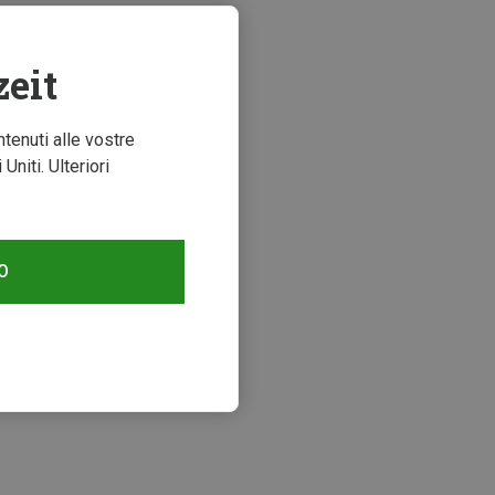
zeit
ntenuti alle vostre
niti. Ulteriori
O