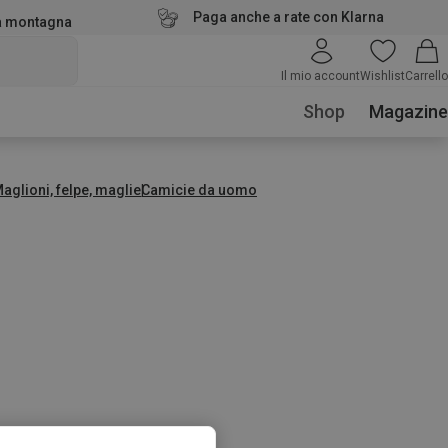
Paga anche a rate con Klarna
la montagna
Il mio account
Wishlist
Carrello
Shop
Magazine
aglioni, felpe, maglie
Camicie da uomo