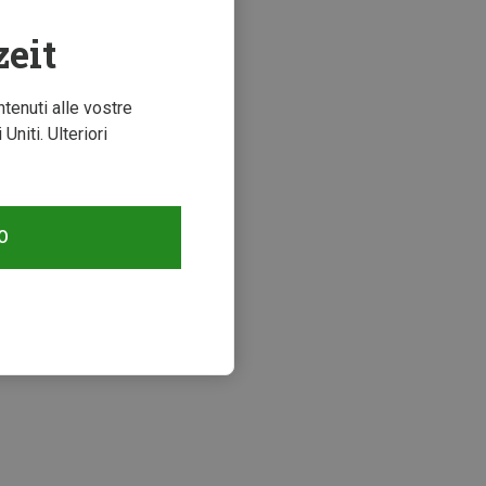
zeit
ntenuti alle vostre
niti. Ulteriori
O