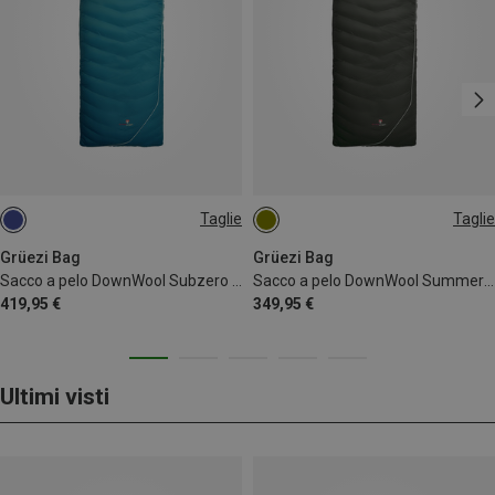
Taglie
Taglie
MAX. 190CM | LEFT
MAX. 190CM | LEFT
MAX. 190CM | RIGHT
MAX. 190CM | RIGHT
Grüezi Bag
Grüezi Bag
Sacco a pelo DownWool Subzero Comfort 2.0
Sacco a pelo DownWool Summer Comfort 2.0
419,95 €
349,95 €
Ultimi visti