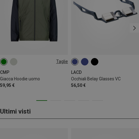
Taglie
XXL
3XL
4XL
CMP
LACD
Giacca Hoodie uomo
Occhiali Belay Glasses VC
59,95 €
56,50 €
Ultimi visti