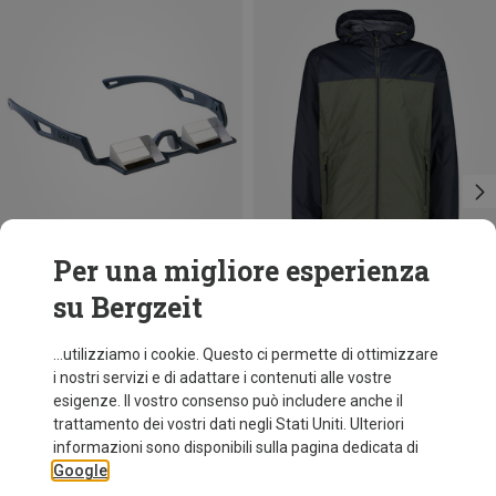
Per una migliore esperienza
su Bergzeit
Taglie
XXL
3XL
4XL
LACD
CMP
...utilizziamo i cookie. Questo ci permette di ottimizzare
Occhiali Belay Glasses VC
Giacca Hoodie uomo
i nostri servizi e di adattare i contenuti alle vostre
56,50 €
59,95 €
esigenze. Il vostro consenso può includere anche il
trattamento dei vostri dati negli Stati Uniti. Ulteriori
informazioni sono disponibili sulla pagina dedicata di
Google