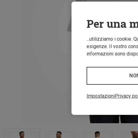
Per una m
...utilizziamo i cookie. 
esigenze. Il vostro conse
informazioni sono dispon
NO
Impostazioni
Privacy po