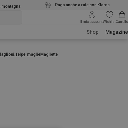
Paga anche a rate con Klarna
la montagna
Il mio account
Wishlist
Carrello
Shop
Magazine
aglioni, felpe, maglie
Magliette