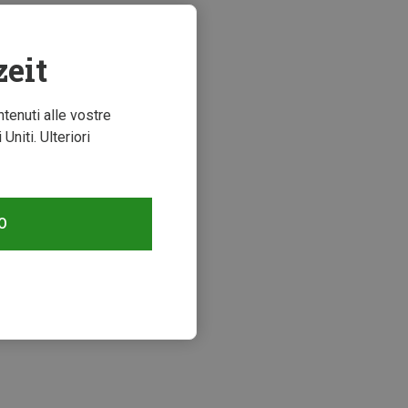
zeit
ntenuti alle vostre
niti. Ulteriori
O